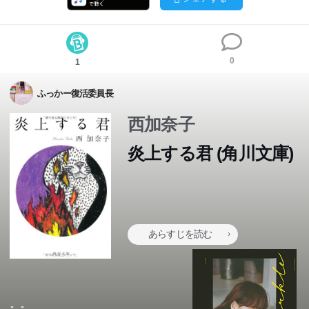
0
1
ふっかー復活委員長
西加奈子
炎上する君 (角川文庫)
あらすじを読む
私たちは足が炎上している男の噂話ばかりしていた。ある
日、銭湯にその男が現れて...。何かにとらわれ動けなくな
ってしまった私たちに訪れる、小さいけれど大きな変化。
奔放な想像力がつむぎだす不穏で愛らしい物語。