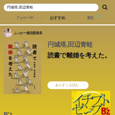
おすすめ
フォロー中
最近
ふっかー復活委員長
円城塔,田辺青蛙
読書で離婚を考えた。
あらすじを読む
夫婦のかたちに正解はない。本の読み方にも正解はない。
芥川賞作家の夫とホラー作家の妻、相互理解のために本を
B'z