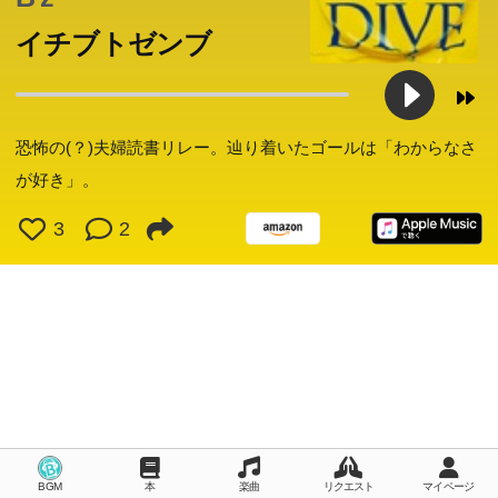
勧めあった結果―?夫婦の危機を覗き見ながら、読みたい
本に出会える、―類まれなる書!
イチブトゼンブ
恐怖の(？)夫婦読書リレー。辿り着いたゴールは「わからなさ
が好き」。
3
2
BGM
本
楽曲
リクエスト
マイページ