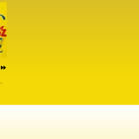
の夫
危機
」。