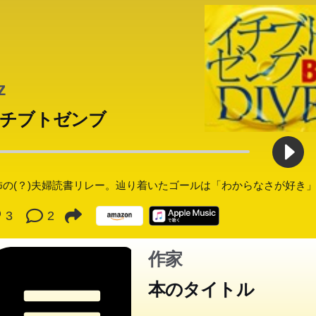
婦のかたちに正解はない。本の読み方にも正解はない。芥川賞作家
ホラー作家の妻、相互理解のために本を勧めあった結果―?夫婦の
覗き見ながら、読みたい本に出会える、―類まれなる書!
z
チブトゼンブ
怖の(？)夫婦読書リレー。辿り着いたゴールは「わからなさが好き
3
2
作家
本のタイトル