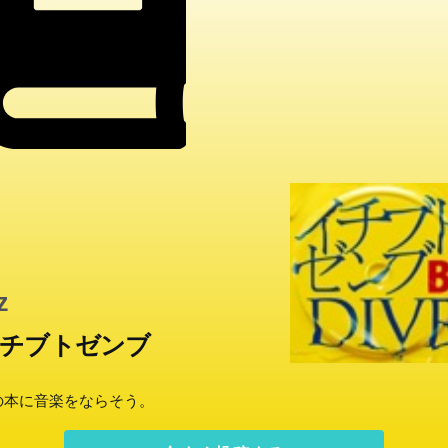
z
チブトゼンブ
の本に音楽をならそう。