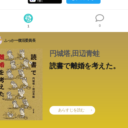
0
1
ふっかー復活委員長
円城塔,田辺青蛙
読書で離婚を考えた。
あらすじを読む