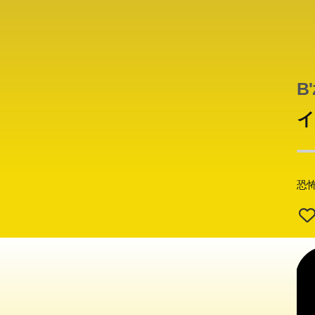
夫
と
を
B'
イ
恐