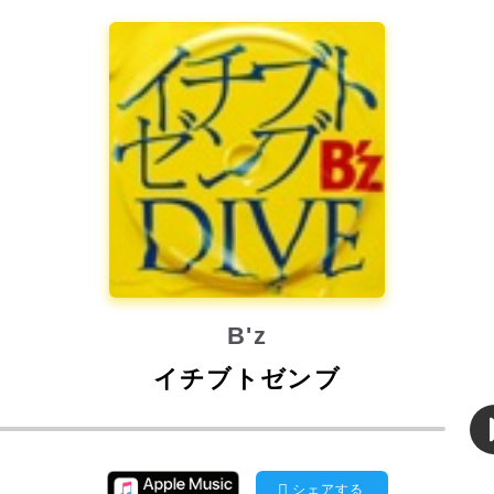
B'z
イチブトゼンブ
シェアする