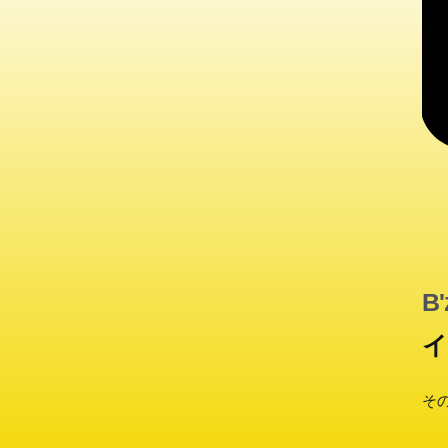
B'
イ
そ