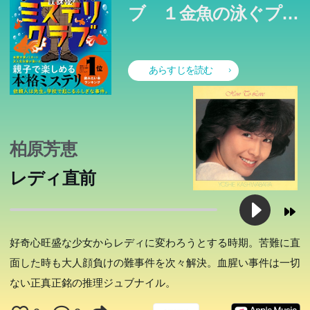
ブ １金魚の泳ぐプー
リオ」が先生の依頼で動き出す！ 「ぼくは読者に挑戦す
る」 名探偵・辻堂天馬の挑戦に、キミはこたえられるか
ル事件
ーー？ （もくじ） １ ミステリトリオ参上 ２ ひみつきち
あらすじを読む
の三人 ３ お祭りの夜 ４ 夜のおじぞうさん ５ だれが金魚
をはなしたか？ ６ 名探偵の名推理 挿し絵には、キャラク
ターがとっても躍動的な「Gurin.」さん シリーズとして、
2023年冬に第２巻、2024年春に第３巻を刊行予定。 第２
柏原芳恵
巻は「雪のミステリーサークル」です。お楽しみに! ＜読
者からの感想も続々！＞ 本格ミステリ作家の書く児童向
レディ直前
けミステリって一体どんなお話だろう…と、興味深く読ま
せていただきました。 小学生が主人公で、起こる謎も誰
かを傷つけるようなものでなく平和な世界。 だけど、大
好奇心旺盛な少女からレディに変わろうとする時期。苦難に直
人顔負けの鋭い推理力や、伏線回収もちゃんとあって、し
面した時も大人顔負けの難事件を次々解決。血腥い事件は一切
っかりとしたミステリ小説。 最後までワクワク。とても
ない正真正銘の推理ジュブナイル。
面白かったです。 （図書館関係者） 「ようこそ。ミステ