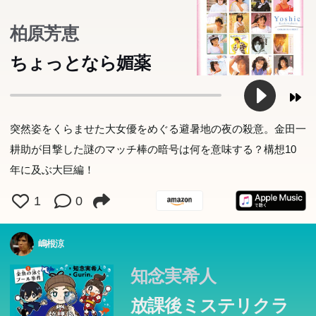
柏原芳恵
ちょっとなら媚薬
本屋大賞ノミネート作家が書いた、9才から大人まで楽し
める本格ミステリ！ あの知念 実希人が本気で書いたシリ
裕福な避暑客の訪れで、閑静な中にも活気を見せ始めた夏
ーズがついに創刊！ 考えることの楽しさ、気持ちよさが
の軽井沢を脅かす殺人事件が発生した。被害者は画家の槇
突然姿をくらませた大女優をめぐる避暑地の夜の殺意。金田一
わかる！ 「人生初の伏線回収」を子どもたちへ！ 「大人
恭吾、有名な映画女優・鳳千代子の三番目の夫である。華
耕助が目撃した謎のマッチ棒の暗号は何を意味する？構想10
のミステリ小説とまったく同じ手法で書きました」 by 知
麗なスキャンダルに彩られた千代子は、過去二年の間、毎
年に及ぶ大巨編！
念 実希人 依頼人は、先生。学校で起こるふしぎな事件。
年一人ずつ夫を謎の死により失っていた。知人の招待で軽
1
0
子どもたちが「人生で初めて読むミステリ」を目指しまし
井沢に来ていた金田一耕助は早速事件解決に乗り出すが!
た。 殺人事件はない。でもトリックは本格的。 安心して
構想十余年、精魂を傾けて完成をみた、精緻にして巨大な
嶋根涼
読めて、しかも親子で楽しめる一冊になりました。 漢字
本格推理。
にはすべて、フリガナつきです。 （あらすじ） 夜の学
知念実希人
校。プールに放たれた金魚。だれが、なんのために？ ４
放課後ミステリクラ
年１組の辻堂天馬・柚木陸・神山美鈴、通称「ミステリト