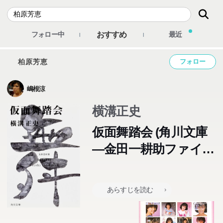
おすすめ
フォロー中
最近
柏原芳恵
フォロー
嶋根涼
横溝正史
仮面舞踏会 (角川文庫
―金田一耕助ファイ
ル)
あらすじを読む