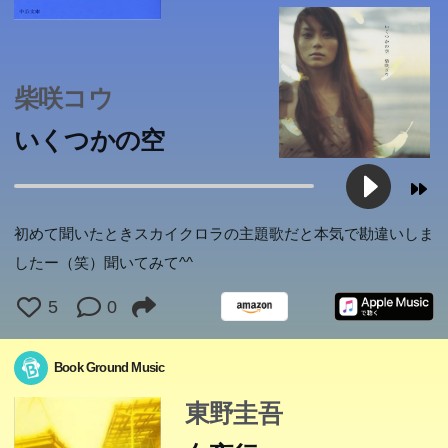
柴咲コウ
いくつかの空
1973年、大阪の廃墟ビルで一人の質屋が殺された。容疑
者は次々に浮かぶが、結局、事件は迷宮入りする。被害者
僕は戦闘機のパイロット。飛行機に乗るのが日常、人を殺
の息子・桐原亮司と、「容疑者」の娘・西本雪穂―暗い眼
すのが仕事。二人の人間を殺した手でボウリングもすれ
をした少年と、並外れて美しい少女は、その後、全く別々
初めて聞いたときスカイクロラの主題歌だと本気で勘違いしま
ば、ハンバーガも食べる。戦争がショーとして成立する世
の道を歩んで行く。二人の周囲に見え隠れする、幾つもの
したー（笑）聞いてみて^^
界に生み出された大人にならない子供―戦争を仕事に永遠
恐るべき犯罪。だが、何も「証拠」はない。そして十九
5
0
を生きる子供たちの寓話。
年...。息詰まる精緻な構成と、叙事詩的スケール。心を失
った人間の悲劇を描く、傑作ミステリー長篇。
Book Ground Music
東野圭吾