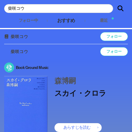
おすすめ
フォロー中
最近
柴咲コウ
フォロー
柴咲コウ
フォロー
Book Ground Music
森博嗣
スカイ・クロラ
あらすじを読む