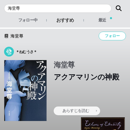
おすすめ
フォロー中
最近
海堂尊
フォロー
＊ねむうさ＊
海堂尊
アクアマリンの神殿
あらすじを読む
「バチスタ」シリーズの“未来”を描く、海堂尊の新境地!