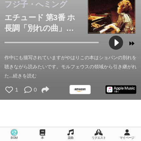
フジ子・へミング
エチュード 第3番 ホ
長調「別れの曲」作
品10の3 (ショパン)
作中にも描写されていますがやはりこの本はショパンの別れを
聴きながら読みたいです。モルフェウスの領域から引き継がれ
た
...続きを読む
1
0
BGM
本
楽曲
リクエスト
マイページ