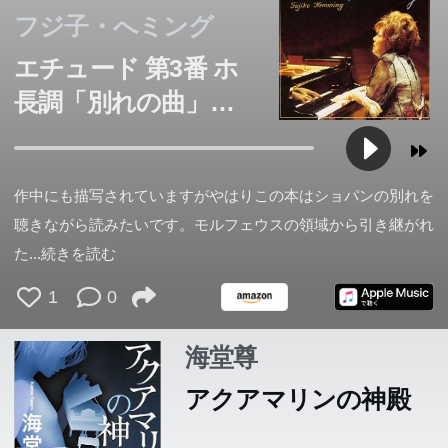
フジ子・へミング
エチュード 第3番 ホ
長調「別れの曲」作
品10の3 (ショパン)
作中にも描写されていますがやはりこの本はショパンの別れを
聴きながら読みたいです。モルフェウスの領域から引き継がれ
た
...続きを読む
1
0
海堂尊
アクアマリンの神殿