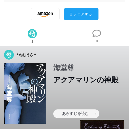
シェアする
0
1
＊ねむうさ＊
海堂尊
アクアマリンの神殿
あらすじを読む
「バチスタ」シリーズの“未来”を描く、海堂尊の新境地!
「バチスタ」シリーズの“未来”を描く、海堂尊の新境地!