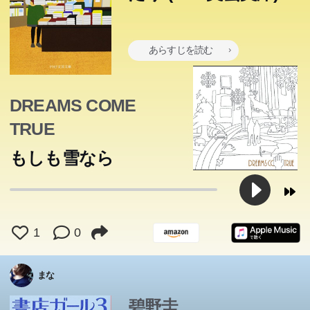
あらすじを読む
DREAMS COME
TRUE
もしも雪なら
「私、亜紀さんみたいになりたい!」きらきらした目で新
砂漠に飛行機で不時着した「僕」が出会った男の子。それ
吉祥寺に出店する大手書店チェーンに転職を果たした理子
人バイトの愛奈に告げられ、困惑する亜紀。子育てに疲
は、小さな小さな自分の星を後にして、いくつもの星をめ
と亜紀。しかし、大型書店の店長という、いままでと違う
れ、不慣れな経済書担当として失敗を重ね、自信を失いか
誰にでも恋愛の奇跡は起こる―。「夢をかなえるゾウ」の
ぐってから七番目の星・地球にたどり着いた王子さまだっ
職責に理子は戸惑っていた。一方、文芸書担当として活躍
けていたからだ。一方、仙台の老舗書店のリニューアルを
著者水野敬也が贈る愛と笑いの長編恋愛小説。文豪スタン
1
0
た…。一度読んだら必ず宝物にしたくなる、この宝石のよ
する亜紀にも問題が。妊娠をきっかけに起こった夫との確
任された理子は、沢村店長との出会いを通し、被災地の現
ダールの名著「恋愛論」のノウハウを超訳。愛の国フラン
うな物語は、刊行後六十年以上たった今も、世界中でみん
執、書籍の回収騒動―。そんな忙しい日々の中、本と本屋
状を知る。そんな亜紀と理子が、気持ちを一つにした目標
スの恋愛エッセンスが自然と学べます。
まな
なの心をつかんで離さない。最も愛らしく毅然とした王子
の力を信じる二人が考え出した新たな挑戦とは?書店を舞
とは!?書店を舞台としたお仕事エンタテインメント第三
さまを、優しい日本語でよみがえらせた、新訳。
台とした痛快お仕事エンタテインメント第二弾。
碧野圭