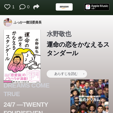
1
0
ふっかー復活委員長
水野敬也
運命の恋をかなえるス
タンダール
あらすじを読む
DREAMS COME
TRUE
24/7 ―TWENTY