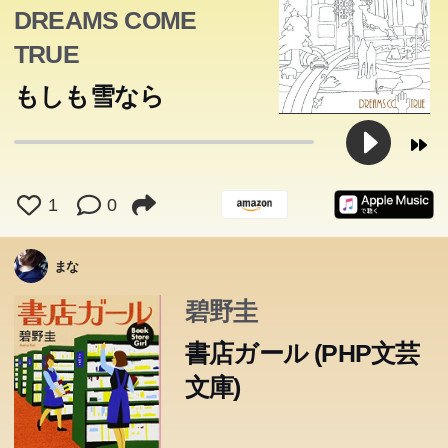
DREAMS COME
TRUE
もしも雪なら
1
0
まな
碧野圭
書店ガール (PHP文芸
文庫)