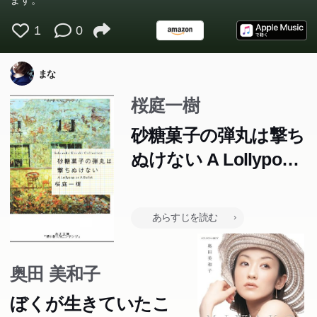
1
0
まな
桜庭一樹
砂糖菓子の弾丸は撃ち
ぬけない A Lollypop
or A Bullet (角川文庫)
あらすじを読む
奥田 美和子
ぼくが生きていたこ