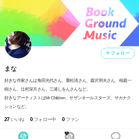
フォロー
まな
好きな作家さんは角田光代さん、重松清さん、森沢明夫さん、桜庭一
樹さん、辻村深月さん、三浦しをんさんなど。
好きなアーティストはMr.Children、サザンオールスターズ、サカナク
ションなど。
27
いいね
0
フォロー中
0
ファン