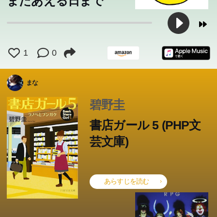
またあえる日まで
1
0
まな
碧野圭
書店ガール 5 (PHP文
芸文庫)
あらすじを読む