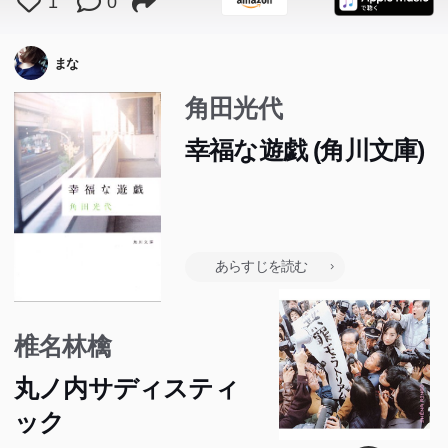
1
0
まな
角田光代
幸福な遊戯 (角川文庫)
あらすじを読む
椎名林檎
丸ノ内サディスティ
ック