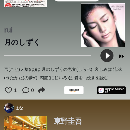
rui
月のしずく
言(こと)ノ葉(は)は 月のしずくの恋文(しらべ) 哀しみは 泡沫
(うたかた)の夢幻 匂艶(にじいろ)は 愛を
...続きを読む
1
0
まな
東野圭吾