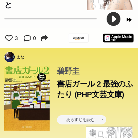
と
3
0
まな
碧野圭
書店ガール 2 最強のふ
たり (PHP文芸文庫)
あらすじを読む