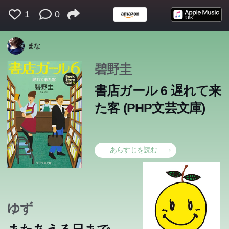
1
0
その日、兄とあたしは、必死に山を登っていた。見つけた
彩加が取手の駅中書店の店長になってから一年半、ようや
取手駅構内の小さな書店の店長に抜擢された彩加。しかし
「私、亜紀さんみたいになりたい!」きらきらした目で新
中学の読書クラブの顧問として、生徒たちのビブリオバト
「書店に就職したいと思ってるの?」新興堂書店アルバイ
くない「あるもの」を見つけてしまうために。あたし＝中
吉祥寺に出店する大手書店チェーンに転職を果たした理子
吉祥寺にある書店のアラフォー副店長理子は、はねっかえ
まな
「人間レベル2」の僕は、教室の中でまるで薄暗い電球の
く仕事が軌道に乗り始めたと感じていたところ、本社から
意気込んで並べた本の売れ行きは悪く、店員たちの心もつ
幸せな空気溢れるクリスマスイブ。恵子は、7年間働いた
人バイトの愛奈に告げられ、困惑する亜紀。子育てに疲
ル開催を手伝う愛奈。故郷の沼津に戻り、ブックカフェの
トの高梨愛奈は就職活動を控え、友人たちの言葉に迷いを
学生の山田なぎさは、子供という境遇に絶望し、一刻も早
と亜紀。しかし、大型書店の店長という、いままでと違う
りの部下亜紀の扱いに手を焼いていた。協調性がなく、恋
ような存在だった。野良猫のような目つきの美少女・百瀬
突然の閉店を告げられる。一方、編集者の伸光は担当作品
かめない。一方、ライトノベル編集者の小幡伸光は、新人
会社からリストラされた。さらに倒産の危機に瀕する弟に
れ、不慣れな経済書担当として失敗を重ね、自信を失いか
碧野圭
開業に挑む彩加。仙台の歴史ある書店の閉店騒動の渦中に
吹っ切れないでいた。一方、駅ビルの書店の契約社員・宮
く社会に出て、お金という“実弾”を手にするべく、自衛官
職責に理子は戸惑っていた。一方、文芸書担当として活躍
愛も自由奔放。仕事でも好き勝手な提案ばかり。一方の亜
「小国ナスミ、享年43。」宿り、去って、やがてまたや
陽が、僕の彼女になるまでは―。しかしその裏には、僕に
『鋼と銀の雨が降る』のアニメ化が決定して喜ぶものの、
賞作家の受賞辞退、編集者による原稿改ざん騒動などトラ
なけなしの貯金まで渡してしまう。「高望みなんてしな
けていたからだ。一方、仙台の老舗書店のリニューアルを
この本のあらすじは準備中です。Amazonで読むこともでき
この本のあらすじは準備中です。Amazonで読むこともでき
この本のあらすじは準備中です。Amazonで読むこともでき
いる理子。そして亜紀は吉祥寺に戻り...。それでも本と本
崎彩加は、正社員登用の通知とともに思いがけない打診を
を志望していた。そんななぎさに、都会からの転校生、海
する亜紀にも問題が。妊娠をきっかけに起こった夫との確
紀も、ダメ出しばかりする「頭の固い上司」の理子に猛反
書店ガール 6 遅れて来
ます。
ます。
ます。
って来る―感動と祝福の物語。
とって残酷すぎる仕掛けがあった。「こんなに苦しい気持
思わぬトラブル続きとなり...。逆境の中で、自分が働く意
ブル続きの中、期待の新人作家との打合せのために取手を
い。平凡な幸せが欲しいだけなのに」。それでも困ってい
任された理子は、沢村店長との出会いを通し、被災地の現
屋が好きだから、四人の「書店ガール」たちは、今日も特
受ける...。理子と亜紀に憧れる新たな世代の書店ガールた
野藻屑は何かと絡んでくる。嘘つきで残酷だが、どこか魅
執、書籍の回収騒動―。そんな忙しい日々の中、本と本屋
発。そんなある日、店にとんでもない危機が...。書店を舞
た客 (PHP文芸文庫)
ちは、最初から知らなければよかった...!」恋愛の持つ切
味、進むべき道について、悩む二人が見出した答えとは。
訪れる。彩加と伸光が出会った時、思わぬ事実が発覚
る人を放っておけない恵子は、一人の男性を助けようとす
状を知る。そんな亜紀と理子が、気持ちを一つにした目標
別な一冊を手渡し続ける。すべての働く人に送る、書店を
ちが悩み抜いた末に見出した「働くことの意味」とは。書
力的な藻屑となぎさは徐々に親しくなっていく。だが、藻
の力を信じる二人が考え出した新たな挑戦とは?書店を舞
台とした人間ドラマを軽妙に描くお仕事エンタテインメン
なさすべてが込められた、みずみずしい恋愛小説集。
書店を舞台としたお仕事エンタテインメント第六弾。文庫
し...。書店を舞台としたお仕事エンタテインメント第五
るが―。5編の泣ける奇蹟。
とは!?書店を舞台としたお仕事エンタテインメント第三
舞台としたお仕事エンタテインメント、ついに完結!
店を舞台としたお仕事エンタテインメント第四弾。
屑は日夜、父からの暴力に曝されており、ある日――直木
台とした痛快お仕事エンタテインメント第二弾。
ト。本好き、書店好き必読。
書き下ろし。
弾。文庫書き下ろし。
弾。
賞作家がおくる、切実な痛みに満ちた青春文学。
あらすじを読む
ゆず