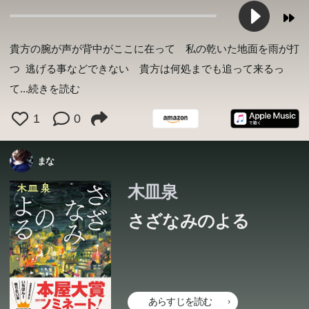
貴方の腕が声が背中がここに在って 私の乾いた地面を雨が打
つ 逃げる事などできない 貴方は何処までも追って来るっ
て
...続きを読む
1
0
まな
木皿泉
さざなみのよる
あらすじを読む