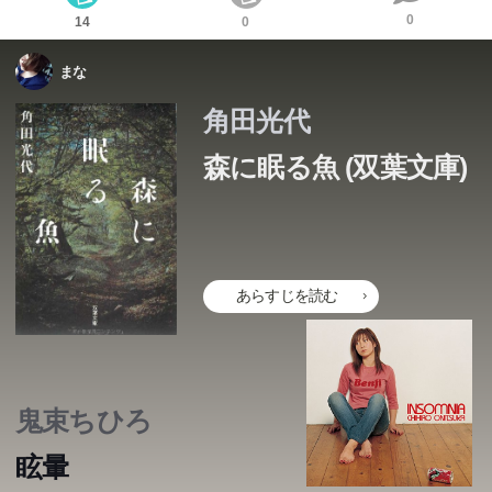
0
14
0
まな
角田光代
森に眠る魚 (双葉文庫)
あらすじを読む
鬼束ちひろ
眩暈