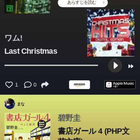
あらすじを読む
ワム!
Last Christmas
1
0
まな
碧野圭
書店ガール 4 (PHP文