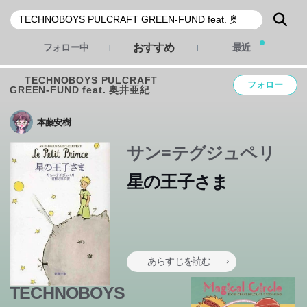
おすすめ
フォロー中
最近
TECHNOBOYS PULCRAFT
フォロー
GREEN-FUND feat. 奥井亜紀
本藤安樹
サン=テグジュペリ
星の王子さま
砂漠に飛行機で不時着した「僕」が出会った男の子。それ
は、小さな小さな自分の星を後にして、いくつもの星をめ
あらすじを読む
ぐってから七番目の星・地球にたどり着いた王子さまだっ
TECHNOBOYS
た…。一度読んだら必ず宝物にしたくなる、この宝石のよ