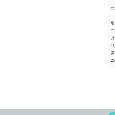
ボ
引
年
持
話
書
2