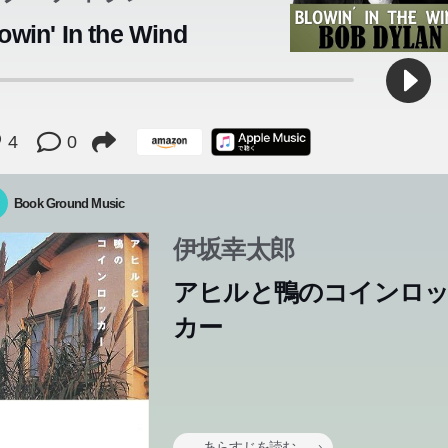
owin' In the Wind
4
0
Book Ground Music
伊坂幸太郎
アヒルと鴨のコインロ
カー
あらすじを読む