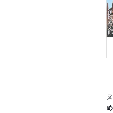
け
け
け
け
け
け
け
た
気
気
気
気
気
気
気
か
に
に
に
に
に
に
に
冽
文
文
文
文
文
文
文
ヌ
め