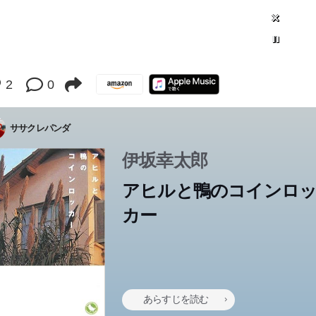
Error loading: "null"
2
0
ササクレパンダ
伊坂幸太郎
アヒルと鴨のコインロ
カー
あらすじを読む