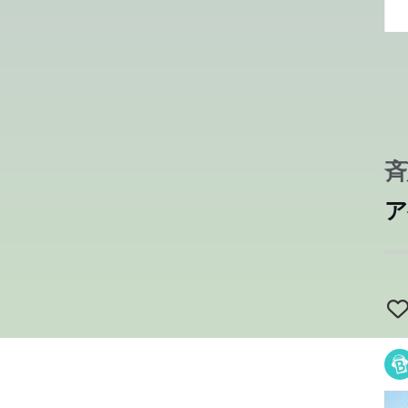
斉
ア
ボ
ボ
ボ
ボ
ボ
ボ
ボ
ボ
引
引
引
引
引
引
引
出
初
初
初
初
初
初
初
い