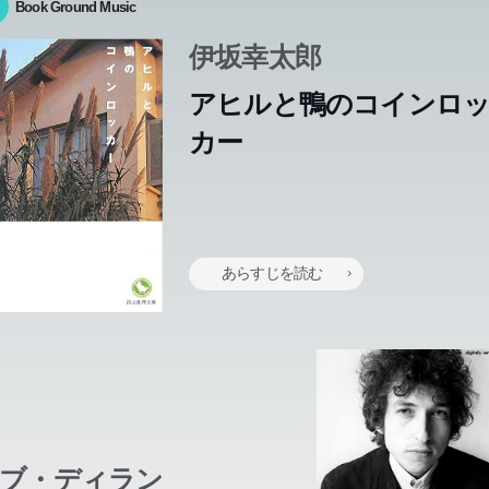
Book Ground Music
伊坂幸太郎
アヒルと鴨のコインロ
カー
あらすじを読む
ブ・ディラン