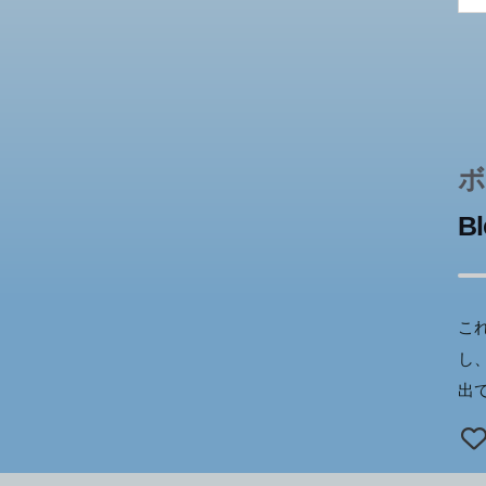
ボ
Bl
こ
し
出