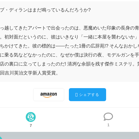
ブ・ディランはまだ鳴っているんだろうか?
っ越してきたアパートで出会ったのは、悪魔めいた印象の長身の
。初対面だというのに、彼はいきなり「一緒に本屋を襲わないか
ちかけてきた。彼の標的は――たった1冊の広辞苑!? そんなおかし
に乗る気などなかったのに、なぜか僕は決行の夜、モデルガンを
店の裏口に立ってしまったのだ! 清冽な余韻を残す傑作ミステリ。
5回吉川英治文学新人賞受賞。
シェアする
1
7