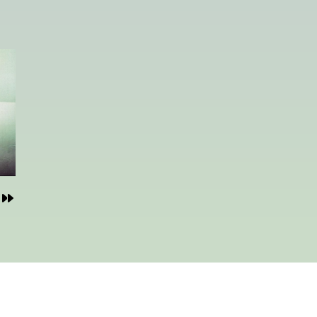
トで
年。
年。
年。
年。
年。
年。
年。
彼は
ちか
ちか
ちか
ちか
ちか
ちか
ちか
――