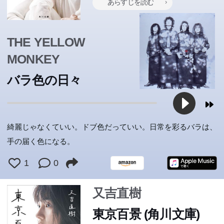
あらすじを読む
る書き手による比類なき文章100編。自伝的エッセイ。
る書き手による比類なき文章100編。自伝的エッセイ。
THE YELLOW
MONKEY
バラ色の日々
綺麗じゃなくていい。ドブ色だっていい。日常を彩るバラは、
手の届く色になる。
1
0
又吉直樹
東京百景 (角川文庫)