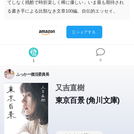
てしなく残酷で時折楽しく稀に優しい」いま最も期待され
る書き手による比類なき文章100編。自伝的エッセイ。
シェアする
0
1
ふっかー復活委員長
又吉直樹
東京百景 (角川文庫)
ピース・又吉直樹、すべての東京の屍に捧ぐ。「東京は果
ピース・又吉直樹、すべての東京の屍に捧ぐ。「東京は果
てしなく残酷で時折楽しく稀に優しい」いま最も期待され
てしなく残酷で時折楽しく稀に優しい」いま最も期待され