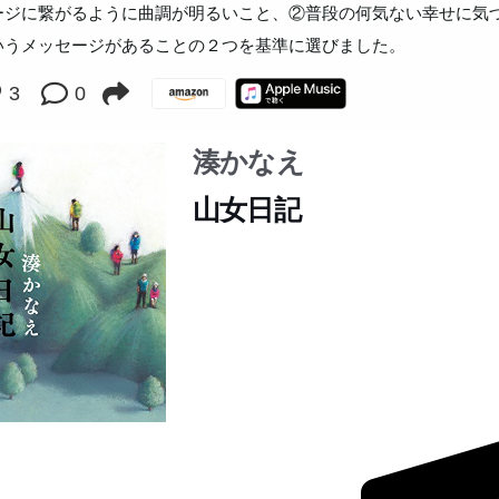
ージに繋がるように曲調が明るいこと、②普段の何気ない幸せに気
いうメッセージがあることの２つを基準に選びました。
3
0
湊かなえ
山女日記