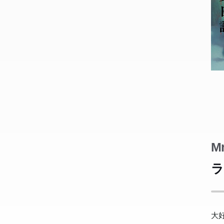
私
私
た
た
を
を
Mr
ラ
大好