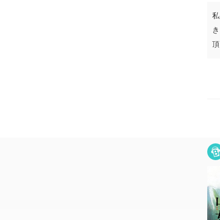
私
き
頂