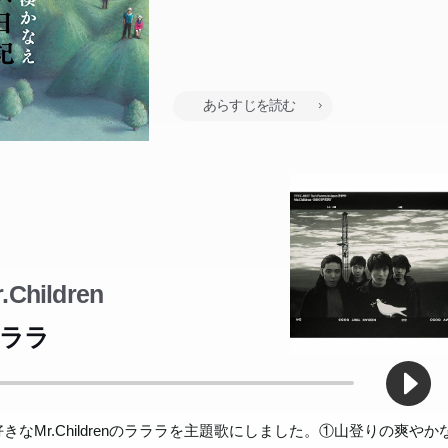
あらすじを読む
の選択は、間違っていたのですか。真面目に、正直に、懸命に生き
の選択は、間違っていたのですか。真面目に、正直に、懸命に生き
のに...。誰にも言えない苦い思いを抱いて、女たちは、一歩一歩、
のに...。誰にも言えない苦い思いを抱いて、女たちは、一歩一歩、
目指す。新しい景色が、小さな答えをくれる。感動の連作長篇。
目指す。新しい景色が、小さな答えをくれる。感動の連作長篇。
.Children
ララ
きなMr.Childrenのラララを主題歌にしました。①山登りの爽やか