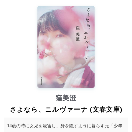
窪美澄
さよなら、ニルヴァーナ (文春文庫)
14歳の時に女児を殺害し、身を隠すように暮らす元「少年