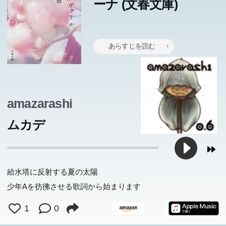
ーナ (文春文庫)
女。その少女に亡き娘の姿を重ねる被害者の母親。そして
女。その少女に亡き娘の姿を重ねる被害者の母親。そして
環の外から彼らを見つめる作家志望の女性。運命に導かれ
環の外から彼らを見つめる作家志望の女性。運命に導かれ
るように絡み合う4人の人生は思いがけない結末へ。人間
るように絡み合う4人の人生は思いがけない結末へ。人間
あらすじを読む
の深奥に切り込む著者渾身の物語。
の深奥に切り込む著者渾身の物語。
amazarashi
ムカデ
給水塔に反射する夏の太陽
少年Aを彷彿させる歌詞から始まります
1
0