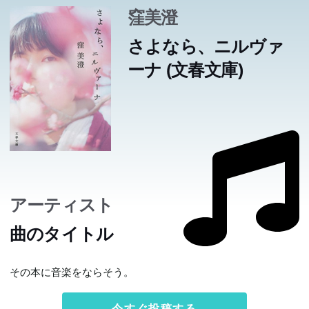
窪美澄
さよなら、ニルヴァ
ーナ (文春文庫)
アーティスト
曲のタイトル
その本に音楽をならそう。
今すぐ投稿する