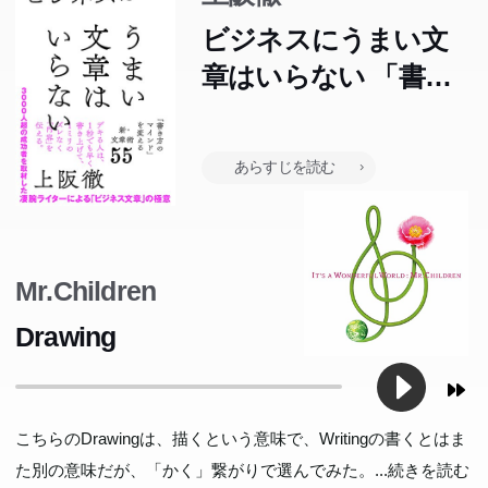
ビジネス文章の目的は、文章を読んでもらうこと、ではあ
ビジネス文章の目的は、文章を読んでもらうこと、ではあ
りません。書かれている内容を読み手に理解してもらうこ
りません。書かれている内容を読み手に理解してもらうこ
ビジネスにうまい文
と、が目的なのです。メールは「かしこまる」より「短く
と、が目的なのです。メールは「かしこまる」より「短く
章はいらない 「書き
伝える」、「起承転結」も「、」「。」の位置も意識しす
伝える」、「起承転結」も「、」「。」の位置も意識しす
方のマインド」を変え
ぎない、提出前に一度は「文章を寝かせる」...など、実践
ぎない、提出前に一度は「文章を寝かせる」...など、実践
る新・文章術55
ですぐに役立つ心得を総まとめ!
ですぐに役立つ心得を総まとめ!
あらすじを読む
Mr.Children
Drawing
こちらのDrawingは、描くという意味で、Writingの書くとはま
た別の意味だが、「かく」繋がりで選んでみた。
...続きを読む