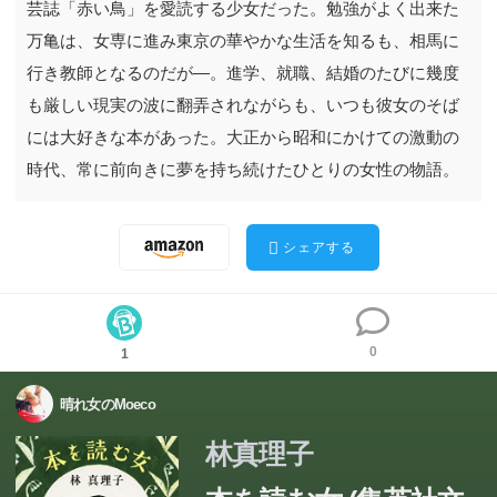
芸誌「赤い鳥」を愛読する少女だった。勉強がよく出来た
万亀は、女専に進み東京の華やかな生活を知るも、相馬に
行き教師となるのだが―。進学、就職、結婚のたびに幾度
も厳しい現実の波に翻弄されながらも、いつも彼女のそば
には大好きな本があった。大正から昭和にかけての激動の
時代、常に前向きに夢を持ち続けたひとりの女性の物語。
シェアする
0
1
晴れ女のMoeco
林真理子
山梨の裕福な菓子商の末っ子として生まれた万亀は児童文
山梨の裕福な菓子商の末っ子として生まれた万亀は児童文