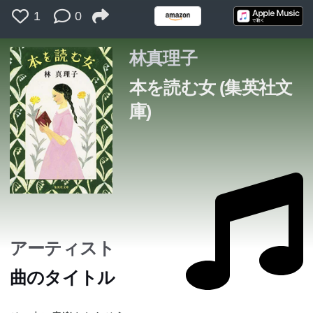
1
0
林真理子
本を読む女 (集英社文
庫)
アーティスト
曲のタイトル