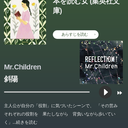
本を読む女 (集英社文
芸誌「赤い鳥」を愛読する少女だった。勉強がよく出来た
芸誌「赤い鳥」を愛読する少女だった。勉強がよく出来た
庫)
万亀は、女専に進み東京の華やかな生活を知るも、相馬に
万亀は、女専に進み東京の華やかな生活を知るも、相馬に
行き教師となるのだが―。進学、就職、結婚のたびに幾度
行き教師となるのだが―。進学、就職、結婚のたびに幾度
も厳しい現実の波に翻弄されながらも、いつも彼女のそば
も厳しい現実の波に翻弄されながらも、いつも彼女のそば
あらすじを読む
には大好きな本があった。大正から昭和にかけての激動の
には大好きな本があった。大正から昭和にかけての激動の
時代、常に前向きに夢を持ち続けたひとりの女性の物語。
時代、常に前向きに夢を持ち続けたひとりの女性の物語。
Mr.Children
斜陽
主人公が自分の「役割」に気づいたシーンで、 「その営み
それぞれの役割を 果たしながら 背負いながら歩いてい
く」
...続きを読む