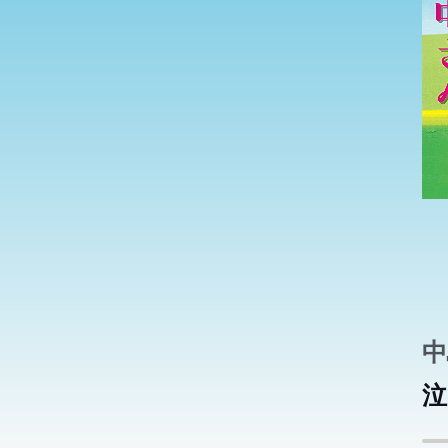
田
田
く
く
心
心
か
か
作
作
中
泣