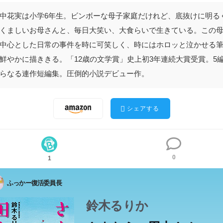
中花実は小学6年生。ビンボーな母子家庭だけれど、底抜けに明る
くましいお母さんと、毎日大笑い、大食らいで生きている。この
中心とした日常の事件を時に可笑しく、時にはホロッと泣かせる
鮮やかに描ききる。「12歳の文学賞」史上初3年連続大賞受賞。5
らなる連作短編集。圧倒的小説デビュー作。
シェアする
0
1
ふっかー復活委員長
鈴木るりか