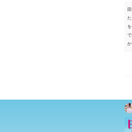
田
た
を
で
か