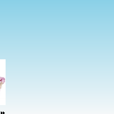
くた
くた
を中
を中
鮮や
鮮や
る連
る連