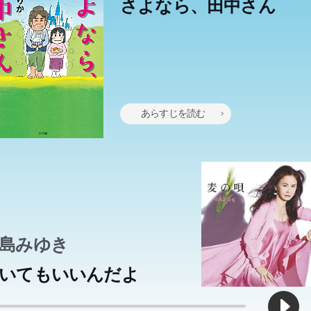
さよなら、田中さん
中花実は小学6年生。ビンボーな母子家庭だけれど、底抜けに明る
中花実は小学6年生。ビンボーな母子家庭だけれど、底抜けに明る
ましいお母さんと、毎日大笑い、大食らいで生きている。この母娘
ましいお母さんと、毎日大笑い、大食らいで生きている。この母娘
あらすじを読む
とした日常の事件を時に可笑しく、時にはホロッと泣かせる筆致で
とした日常の事件を時に可笑しく、時にはホロッと泣かせる筆致で
に描ききる。「12歳の文学賞」史上初3年連続大賞受賞。5編からな
に描ききる。「12歳の文学賞」史上初3年連続大賞受賞。5編からな
短編集。圧倒的小説デビュー作。
短編集。圧倒的小説デビュー作。
島みゆき
いてもいいんだよ