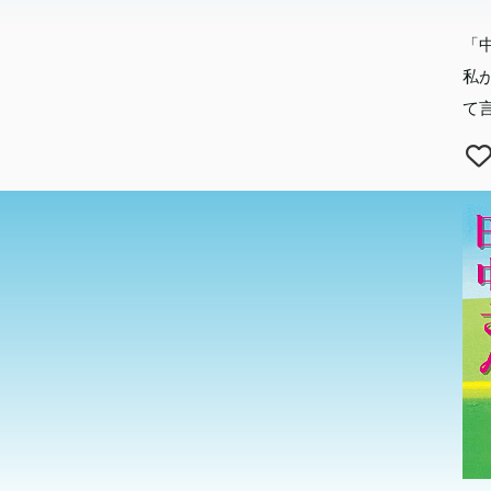
「
私
て