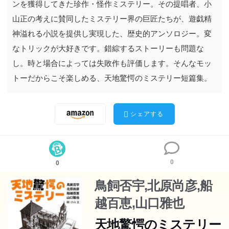
ンを獲得してきた珍作・怪作ミステリー。その提唱者、小
山正の考えに賛同したミステリー界の巨匠たちが、遊戯精
神溢れる小説を提供し実現した、歴史的アンソロジー。変
なトリックが大好きです。錯綜するストーリーも問題な
『このミステリーがすごい!』で取り上げられ、密かにフ
し。時と場合によっては失敗作も評価します。そんなモッ
ァンを獲得してきた珍作・怪作ミステリー。その提唱者、
トーだからこそ楽しめる、天地驚愕のミステリー短篇集。
小山正の考えに賛同したミステリー界の巨匠たちが、遊戯
精神溢れる小説を提供し実現した、歴史的アンソロジー。
シェアする
変なトリックが大好きです。錯綜するストーリーも問題な
し。時と場合によっては失敗作も評価します。そんなモッ
トーだからこそ楽しめる、天地驚愕のミステリー短篇集。
0
0
鳥飼否宇,北原尚彦,船
越百恵,山口雅也
天地驚愕のミステリー