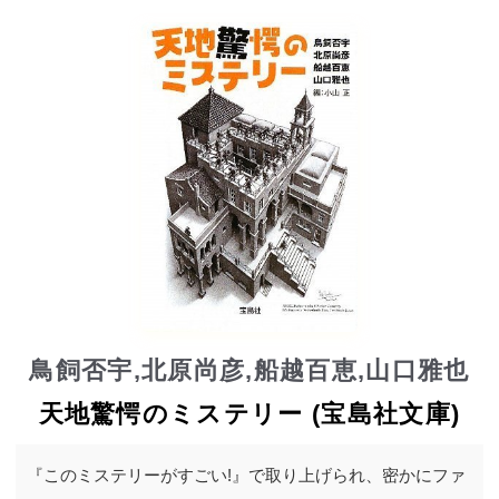
鳥飼否宇,北原尚彦,船越百恵,山口雅也
天地驚愕のミステリー (宝島社文庫)
『このミステリーがすごい!』で取り上げられ、密かにファ