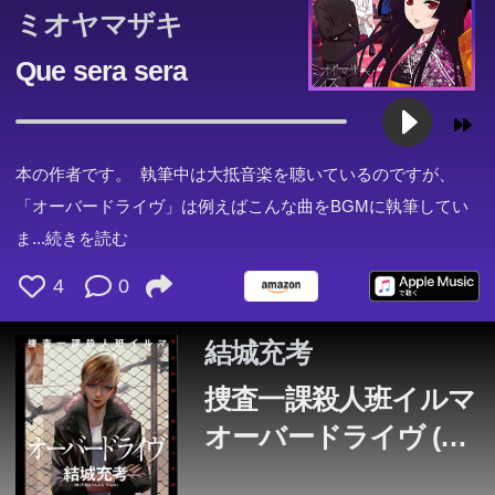
ミオヤマザキ
Que sera sera
本の作者です。 執筆中は大抵音楽を聴いているのですが、
「オーバードライヴ」は例えばこんな曲をBGMに執筆してい
ま
...続きを読む
4
0
結城充考
捜査一課殺人班イルマ
オーバードライヴ (祥
伝社文庫)