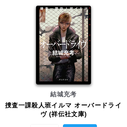
結城充考
捜査一課殺人班イルマ オーバードライ
ヴ (祥伝社文庫)