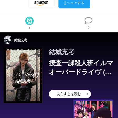
シェアする
0
1
結城充考
結城充考
捜査一課殺人班イルマ
オーバードライヴ (祥
伝社文庫)
あらすじを読む
この本のあらすじは準備中です。Amazonで読むこともでき
ます。