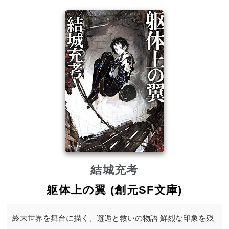
結城充考
躯体上の翼 (創元SF文庫)
終末世界を舞台に描く、邂逅と救いの物語 鮮烈な印象を残