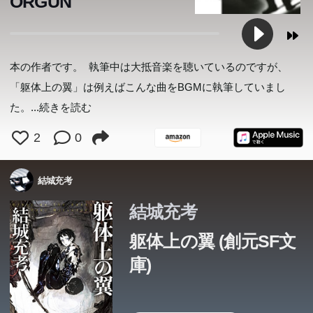
ORGUN
情報が枯れきった互聯網（ネツト）で、ｃｙと名乗る人物
情報が枯れきった互聯網（ネツト）で、ｃｙと名乗る人物
情報が枯れきった互聯網（ネツト）で、ｃｙと名乗る人物
に呼びかけられる。「会えて嬉しい。僕は常に一人だか
に呼びかけられる。「会えて嬉しい。僕は常に一人だか
に呼びかけられる。「会えて嬉しい。僕は常に一人だか
ら」――ぎこちない会話を交わすうちに、員は彼に直接会
ら」――ぎこちない会話を交わすうちに、員は彼に直接会
ら」――ぎこちない会話を交わすうちに、員は彼に直接会
本の作者です。 執筆中は大抵音楽を聴いているのですが、
いたいと願うようになる。だが、共和国による細菌兵器散
いたいと願うようになる。だが、共和国による細菌兵器散
いたいと願うようになる。だが、共和国による細菌兵器散
「躯体上の翼」は例えばこんな曲をBGMに執筆していまし
布の脅威がｃｙに迫っていた。彼女は彼を救うため、二百
布の脅威がｃｙに迫っていた。彼女は彼を救うため、二百
布の脅威がｃｙに迫っていた。彼女は彼を救うため、二百
た。
...続きを読む
二十一隻の船に戦いを挑む決意を固める。絶望的な戦力差
二十一隻の船に戦いを挑む決意を固める。絶望的な戦力差
二十一隻の船に戦いを挑む決意を固める。絶望的な戦力差
2
0
を超えて、員はｃｙの元に辿り着くことができるのか。／
を超えて、員はｃｙの元に辿り着くことができるのか。／
を超えて、員はｃｙの元に辿り着くことができるのか。／
解説＝牧眞司
解説＝牧眞司
解説＝牧眞司
結城充考
結城充考
躯体上の翼 (創元SF文
庫)