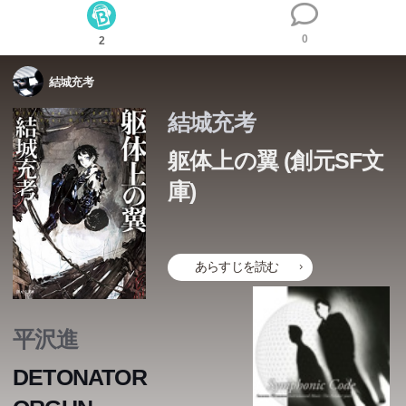
0
2
結城充考
結城充考
躯体上の翼 (創元SF文
庫)
あらすじを読む
終末世界を舞台に描く、邂逅と救いの物語 鮮烈な印象を
終末世界を舞台に描く、邂逅と救いの物語 鮮烈な印象を
終末世界を舞台に描く、邂逅と救いの物語 鮮烈な印象を
残す、渾身の本格ＳＦ！ 航空上の脅威となる、強大な“人
残す、渾身の本格ＳＦ！ 航空上の脅威となる、強大な“人
残す、渾身の本格ＳＦ！ 航空上の脅威となる、強大な“人
平沢進
狗（ヒトイヌ）”の襲撃から〈共和国〉の緑化政策船団を
狗（ヒトイヌ）”の襲撃から〈共和国〉の緑化政策船団を
狗（ヒトイヌ）”の襲撃から〈共和国〉の緑化政策船団を
DETONATOR
護る生体兵器として生まれた少女・員（エン）。百年に一
護る生体兵器として生まれた少女・員（エン）。百年に一
護る生体兵器として生まれた少女・員（エン）。百年に一
度、たった半年の任務のために存在している員は、ある日
度、たった半年の任務のために存在している員は、ある日
度、たった半年の任務のために存在している員は、ある日