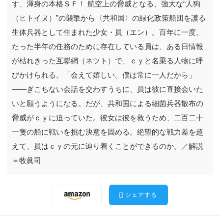
す、渾身の本格ＳＦ！ 航空上の脅威となる、強大な“人狗
（ヒトイヌ）”の襲撃から〈共和国〉の緑化政策船団を護る
生体兵器として生まれた少女・員（エン）。百年に一度、
たった半年の任務のために存在している員は、ある日情報
が枯れきった互聯網（ネツト）で、ｃｙと名乗る人物に呼
びかけられる。「会えて嬉しい。僕は常に一人だから」
――ぎこちない会話を交わすうちに、員は彼に直接会いた
いと願うようになる。だが、共和国による細菌兵器散布の
脅威がｃｙに迫っていた。彼女は彼を救うため、二百二十
一隻の船に戦いを挑む決意を固める。絶望的な戦力差を超
えて、員はｃｙの元に辿り着くことができるのか。／解説
＝牧眞司
シェアする