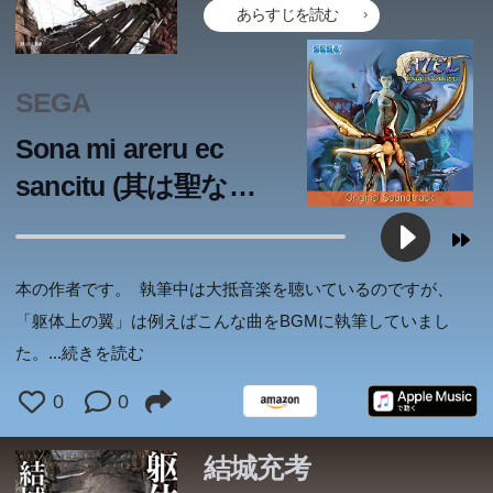
あらすじを読む
SEGA
Sona mi areru ec
sancitu (其は聖なる
御使いなりや)
本の作者です。 執筆中は大抵音楽を聴いているのですが、
「躯体上の翼」は例えばこんな曲をBGMに執筆していまし
た。
...続きを読む
0
0
結城充考