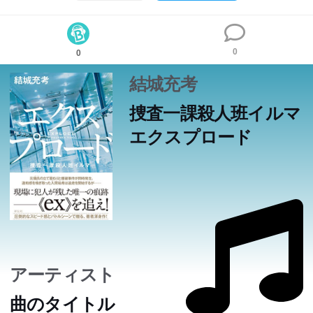
0
0
結城充考
捜査一課殺人班イルマ
エクスプロード
アーティスト
曲のタイトル