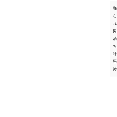
郵
ら
れ
男
消
ち
計
悪
待