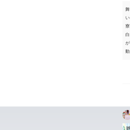
舞
い
寮
白
が
動