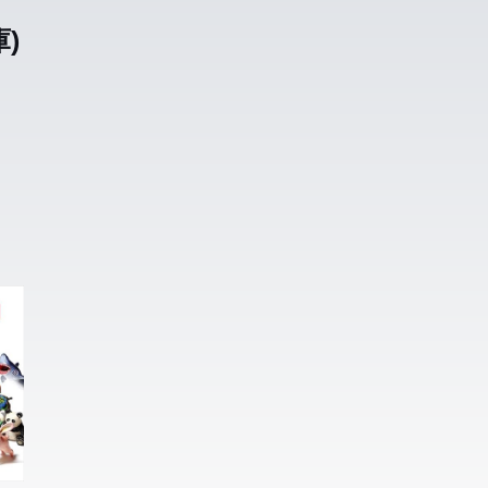
)
てい
てい
寮
寮
白」
白」
て、
て、
満ち
満ち