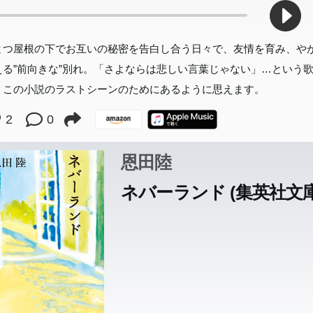
とつ屋根の下でお互いの秘密を告白し合う日々で、友情を育み、や
える”前向きな”別れ。「さよならは悲しい言葉じゃない」…という
、この小説のラストシーンのためにあるように思えます。
2
0
恩田陸
ネバーランド (集英社文庫