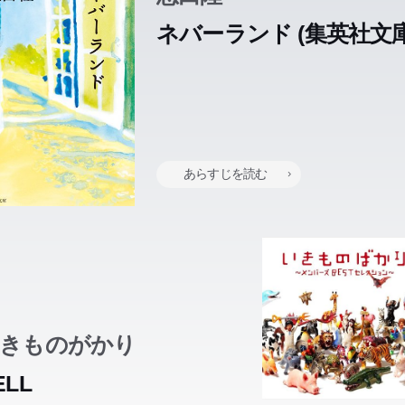
ネバーランド (集英社文庫
台は、伝統ある男子校の寮「松籟館」。冬休みを迎え多くが帰省し
台は、伝統ある男子校の寮「松籟館」。冬休みを迎え多くが帰省し
中、事情を抱えた4人の少年が居残りを決めた。ひとけのない古い
中、事情を抱えた4人の少年が居残りを決めた。ひとけのない古い
、4人だけの自由で孤独な休暇がはじまる。そしてイブの晩の「告
、4人だけの自由で孤独な休暇がはじまる。そしてイブの晩の「告
あらすじを読む
ームをきっかけに起きる事件。日を追うごとに深まる「謎」。やが
ームをきっかけに起きる事件。日を追うごとに深まる「謎」。やが
れぞれが隠していた「秘密」が明らかになってゆく。驚きと感動に
れぞれが隠していた「秘密」が明らかになってゆく。驚きと感動に
7日間を描く青春グラフィティ。
7日間を描く青春グラフィティ。
きものがかり
ELL