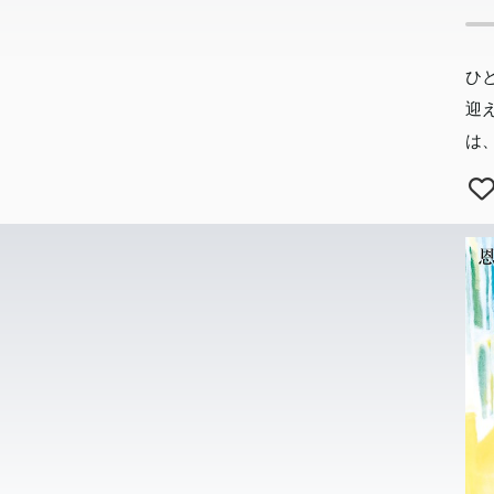
ひ
迎
は