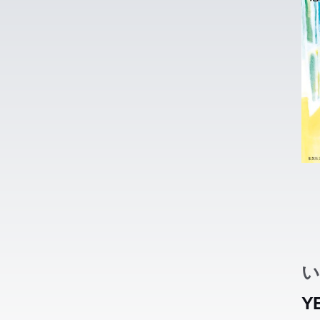
舞
舞
く
く
で
で
ゲ
ゲ
そ
そ
た
た
い
Y