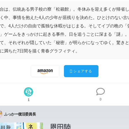
台は、伝統ある男子校の寮「松籟館」。冬休みを迎え多くが帰省
く中、事情を抱えた4人の少年が居残りを決めた。ひとけのない古
で、4人だけの自由で孤独な休暇がはじまる。そしてイブの晩の「
」ゲームをきっかけに起きる事件。日を追うごとに深まる「謎」
て、それぞれが隠していた「秘密」が明らかになってゆく。驚き
に満ちた7日間を描く青春グラフィティ。
シェアする
0
1
ふっかー復活委員長
恩田陸