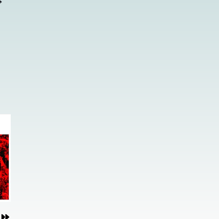
ご
しま
しま
付け
付け
のお
のお
ず描
ず描