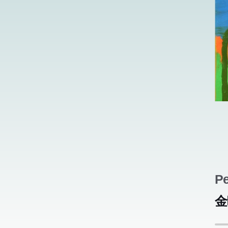
だ
だ
う
う
ら
ら
の
の
い
い
Pe
金