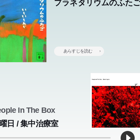
プラネタリウムのふた
まされる才覚がひとにないと、この世はかさっかさの世界になって
まされる才覚がひとにないと、この世はかさっかさの世界になって
。―星の見えない村のプラネタリウムで拾われ、彗星にちなんで名
。―星の見えない村のプラネタリウムで拾われ、彗星にちなんで名
れたふたご。ひとりは手品師に、ひとりは星の語り部になった。お
れたふたご。ひとりは手品師に、ひとりは星の語り部になった。お
あらすじを読む
の運命に従い彼らが果たした役割とは?こころの救済と絶望を巧ま
の運命に従い彼らが果たした役割とは?こころの救済と絶望を巧ま
た長編小説。
た長編小説。
ople In The Box
曜日 / 集中治療室