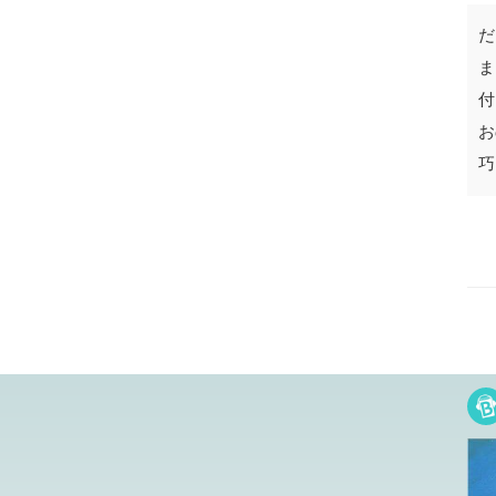
だ
ま
付
お
巧