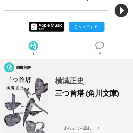
シェアする
0
1
胡椒煎餅
横溝正史
三つ首塔 (角川文庫)
少女時代に両親をなくし、伯父宅に引き取られた音禰に、
遠縁の玄蔵老人からの遺産、それも百億円相続の話がまい
込んできた。しかし、それには見知らぬ謎の男との結婚が
あらすじを読む