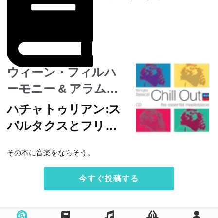
ウィーン・フィルハ
ーモニー & アラム・
ハチャトゥリアン
ハチャトゥリアン:ス
パルタクスとフリー
ギアのアダージョ(バ
その本に音楽をならそう。
レエ《スパルタク
ス》から)
今すぐ投稿する