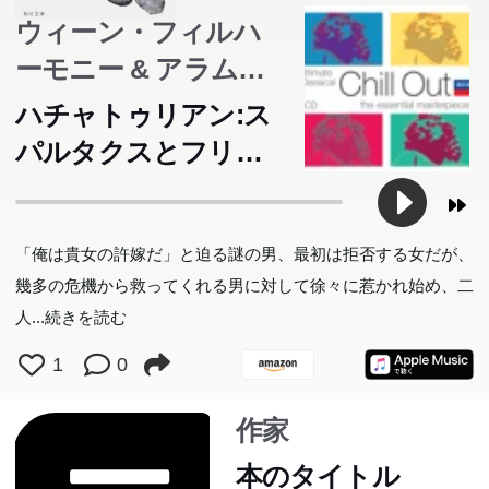
条件だという。思いもかけない事態にとまどう音禰の周辺
ウィーン・フィルハ
で次々と起きる殺人事件。おびただしい血が流された魔の
ーモニー & アラム・
惨劇の根元は、玄蔵が三人の首を供養するために建て
た“三つ首塔”に繋がっていた——。
ハチャトゥリアン
ハチャトゥリアン:ス
パルタクスとフリー
ギアのアダージョ(バ
レエ《スパルタク
「俺は貴女の許嫁だ」と迫る謎の男、最初は拒否する女だが、
ス》から)
幾多の危機から救ってくれる男に対して徐々に惹かれ始め、二
人
...続きを読む
1
0
作家
本のタイトル