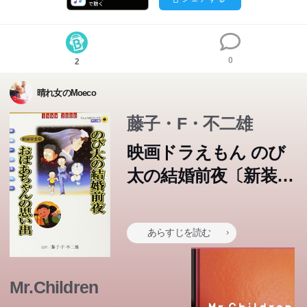
0
2
晴れ女のMoeco
藤子・F・不二雄
映画ドラえもん のび
太の結婚前夜〔新装完
全版〕 おばあちゃん
の思い出 (てんとう虫
あらすじを読む
コミックスアニメ版
映画ドラえもん Vol.)
Mr.Children