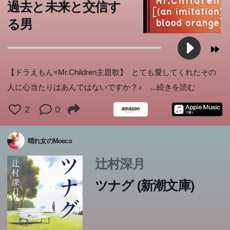
過去と未来と交信す
る男
【ドラえもん×Mr.Children主題歌】 とても愛してくれたその
一生に一度だけ、死者との再会を叶えてくれるという「使
人に心当たりはあんではないですか？♪
...続きを読む
者」。突然死したアイドルが心の支えだったOL、年老い
2
0
た母に癌告知出来なかった頑固な息子、親友に抱いた嫉妬
この本のあらすじは準備中です。Amazonで読むこともでき
心に苛まれる女子高生、失踪した婚約者を待ち続ける会社
ます。
晴れ女のMoeco
員...ツナグの仲介のもと再会した生者と死者。それぞれの
想いをかかえた一夜の邂逅は、何をもたらすのだろうか。
辻村深月
心の隅々に染み入る感動の連作長編小説。
ツナグ (新潮文庫)