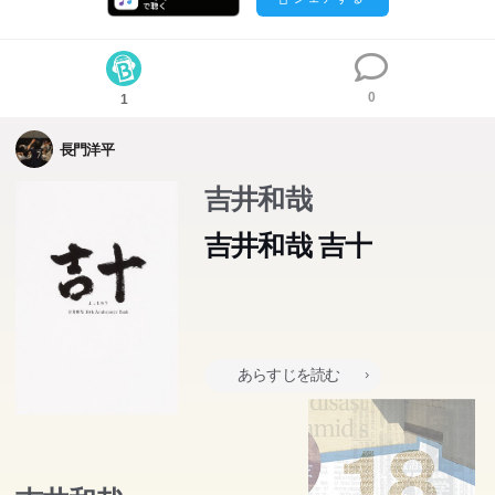
0
1
長門洋平
吉井和哉
吉井和哉 吉十
あらすじを読む
吉井和哉ソロデビュー10周年記念アーティストブック。