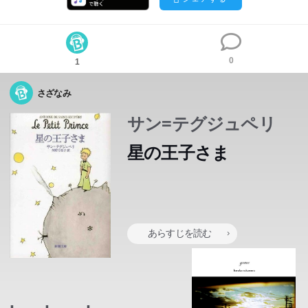
0
1
さざなみ
サン=テグジュペリ
星の王子さま
砂漠に飛行機で不時着した「僕」が出会った男の子。それ
は、小さな小さな自分の星を後にして、いくつもの星をめ
あらすじを読む
ぐってから七番目の星・地球にたどり着いた王子さまだっ
た…。一度読んだら必ず宝物にしたくなる、この宝石のよ
うな物語は、刊行後六十年以上たった今も、世界中でみん
なの心をつかんで離さない。最も愛らしく毅然とした王子