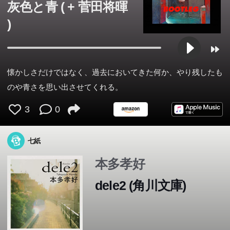
灰色と青 ( + 菅田将暉
)
懐かしさだけではなく、過去においてきた何か、やり残したも
最後まで誇り高かったクラスの女王さま。親戚中の嫌われ
のや青さを思い出させてくれる。
者のおじさん。不運つづきでも笑顔だった幼なじみ。おと
3
0
なになって思いだす初恋の相手。そして、子どもの頃のイ
この本のあらすじは準備中です。Amazonで読むこともでき
タい自分。あの頃から時は流れ、私たちはこんなにも遠く
ます。
七紙
離れてしまった。でも、信じている。いつかまた、もう一
度会えるよね―。「こんなはずじゃなかった人生」に訪れ
本多孝好
た、小さな奇跡を描く六つの物語。
dele2 (角川文庫)