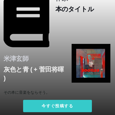
本のタイトル
米津玄師
灰色と青 ( + 菅田将暉
)
その本に音楽をならそう。
今すぐ投稿する