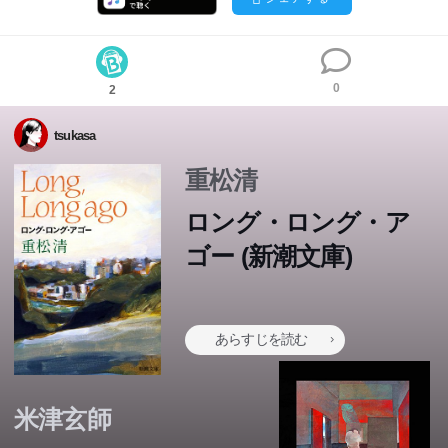
0
2
tsukasa
重松清
ロング・ロング・ア
ゴー (新潮文庫)
あらすじを読む
米津玄師