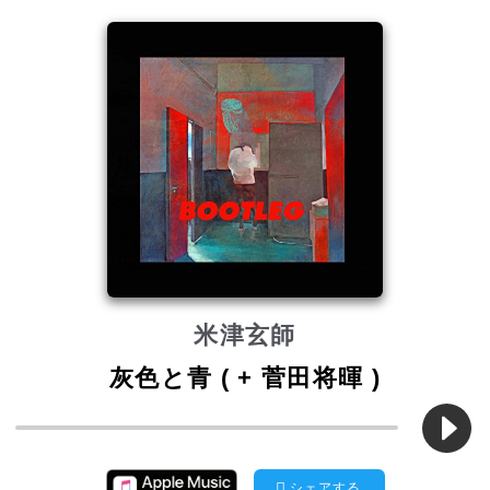
米津玄師
灰色と青 ( + 菅田将暉 )
シェアする