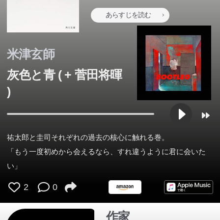
あらすじを読む
米津玄師
灰色と青 ( + 菅田将暉
)
祐太郎と圭司それぞれの過去の核心に触れる巻。
「もう一度初めから会えるなら、すれ違うように君に会いた
い」
2
0
作家