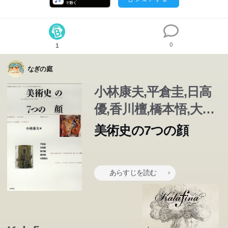
0
1
なぎの庭
小林康夫,平倉圭,日高
優,香川檀,橋本悟,大原
宣久
美術史の7つの顔
あらすじを読む
この本のあらすじは準備中です。Amazonで読むこともでき
ます。