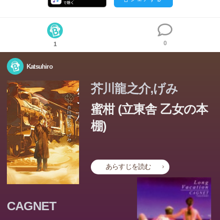
0
1
Katsuhiro
芥川龍之介,げみ
蜜柑 (立東舎 乙女の本
棚)
あらすじを読む
この本のあらすじは準備中です。Amazonで読むこともでき
ます。
CAGNET