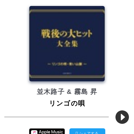
並木路子 & 霧島 昇
リンゴの唄
シェアする