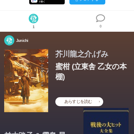
0
1
Junichi
芥川龍之介,げみ
蜜柑 (立東舎 乙女の本
棚)
あらすじを読む
この本のあらすじは準備中です。Amazonで読むこともでき
ます。