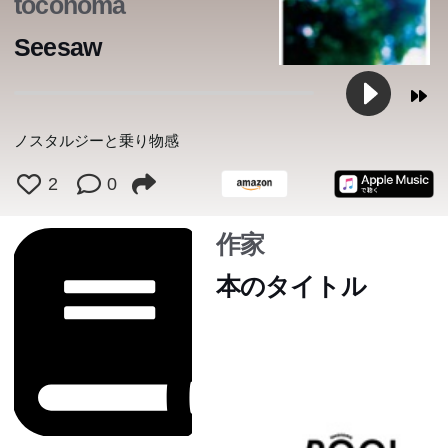
toconoma
Seesaw
ノスタルジーと乗り物感
2
0
作家
本のタイトル