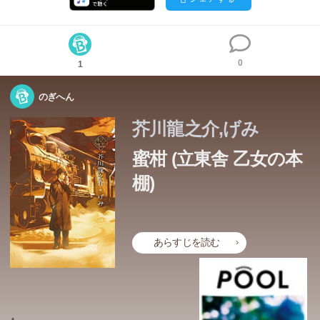
0
1
のぎへん
芥川龍之介,げみ
蜜柑 (立東舎 乙女の本
棚)
あらすじを読む
この本のあらすじは準備中です。Amazonで読むこともでき
ます。