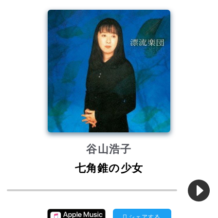
谷山浩子
七角錐の少女
シェアする