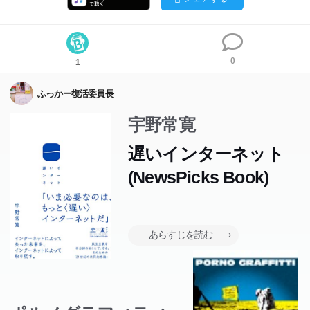
0
1
ふっかー復活委員長
宇野常寛
遅いインターネット
(NewsPicks Book)
インターネットによって失った未来をインターネットによ
って取り戻す インターネットは世の中の「速度」を決定
的に上げた。しかしその弊害がさまざまな場面で現出して
あらすじを読む
いる。世界の分断、排外主義の台頭、そしてポピュリズム
による民主主義の暴走は、「速すぎるインターネット」が
もたらすそれの典型例だ。インターネットによって本来辿
り着くべきだった未来を取り戻すには、今何が必要なの