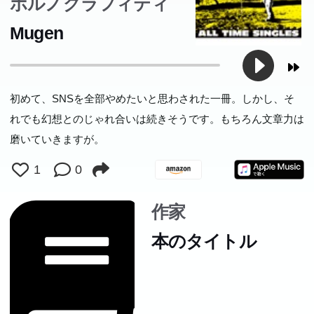
ポルノグラフィティ
か。気鋭の評論家が提言する。 序章 オリンピック破壊計
Mugen
画 TOKYO2020 平成という「失敗したプロジェクト」
「動員の革命」はなぜ失敗したか 走りながら考える 第1
章 民主主義を半分諦めることで、守る 2016年の「敗北」
「壁」としての民主主義 民主主義を半分諦めることで、
初めて、SNSを全部やめたいと思わされた一冊。しかし、そ
守る 民主主義と立憲主義のパワーバランスを是正する
れでも幻想とのじゃれ合いは続きそうです。もちろん文章力は
「政治」を「日常」に取り戻す インターネットの問題は
磨いていきますが。
インターネットで 第2章 拡張現実の時代 エンドゲームと
1
0
歌舞伎町のピカチュウ 「他人の物語」から「自分の物
語」へ 「他人の物語」と映像の世紀 「自分の物語」とネ
作家
ットワークの世紀 『Ingress』から『ポケモンGO』へ ジ
本のタイトル
ョン・ハンケと「思想としての」Google 仮想現実から拡
張現実へ 拡張現実の時代 個人と世界をつなぐもの 物語へ
の回帰 「大きな物語」から「大きなゲーム」へ 文化の四
象限 第3章 21世紀の共同幻想論 いま、吉本隆明を読み直