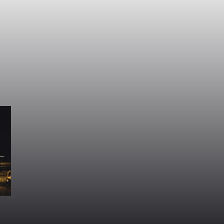
世
の主
際連
義勇
近代
つく
の終
こ
派の
三〇
の
のな
は民
分制