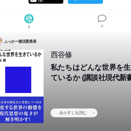
0
1
ふっかー復活委員長
西谷修
私たちはどんな世界を生
ているか (講談社現代新書
第１章 今の世界に至る道 １９世紀～１９７０年 ・日本の戦後レジー
あらすじを読む
らの脱却・グローバル経済へ・極端に分離する階層・身分制と不平
自由主義が社会を再組織していく・自由と管理の反転・アメリカに