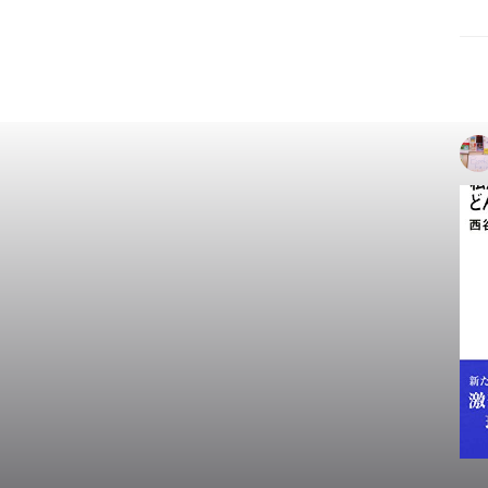
●
か
新