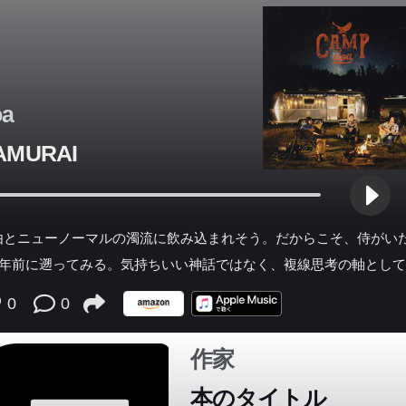
チがいる・ヨーロッパと第一次大戦・国際連盟とＩＬО・第二次大
ィラデルフィア・ド・ゴールと移民世代・ＥＵとフランス・ル・ペ
民戦線・フランス・ファースト・国民の解体と再接着・人権と身分
 ●第２章 アメリカの大転換 90年代末～対テロ政策へ ・アメリカと
oa
殊形態・モンロー主義とアメリカの「解放」・『すばらしい新世界
例外国家」のスタンダード化・アメリカの標準化とネット・アドレ
AMURAI
メリカ・バイアス・テクノ支配と一代成金・白人の不満と被害感情
と「差別」、「本音」を煽るトランプ・偉大な中国・征服王朝と中
ランダとイギリスのヘゲモニー・帝国と平和・武器を売るアメリカ
由とニューノーマルの濁流に飲み込まれそう。だからこそ、侍がい
ト・トゥルース・人権を求めて・西洋だけでなく世界にも・自由と
50年前に遡ってみる。気持ちいい神話ではなく、複線思考の軸とし
独り舞台 ●第３章 日本と朝鮮半島 ・米朝会談が不満・こじらせる近
係・日本に三権分立はない・問われなかった戦争責任・冷戦後と歴
0
0
主義・拉致問題と歴史没却の勝利・朝鮮半島ではどう思っていたか
北朝鮮は核を持つのか？・ベルリンの壁崩壊とドイツ統一・北の自
作家
に呑まれないために・対米核武装の成功？・軟着陸のためには・悪
本のタイトル
いてもらわないと困る・日本敗戦後の朝鮮半島統治 ●第４章 日本の