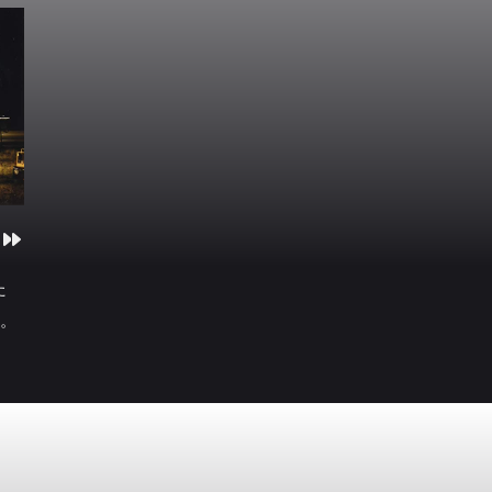
戦と
ンの
制社
いう
』・
ス・
・平
国・
・ポ
た
平等
て。
隣
史修
・な
立、
い国
明治