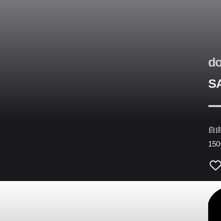
ナ
フ
国
会
d
特
「
S
ア
等
オ
自
ス
1
は
関
正
ぜ
南
で