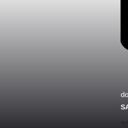
一
界
体
盟
る
兵
化
ら
わ
と
大
d
年
S
変
い
そ
主