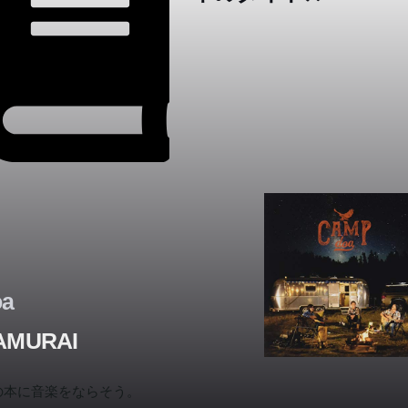
五〇年 ・西洋の世界展開と日本の参入・戦争で認知される・敗戦の
史的意味・無条件降伏と自発的隷従・正当性の論理・民主制と交渉
（外交）・翻訳語をつくる・翻訳する独特の日本・日露戦争から国
へ 逆のドライブ・一世一元制・天皇の権威・「…名において」治め
・なぜ元号に固執するのか・時代意識の造形・政治と宗教の区別・
起源ではない・独自権力になっていく軍部・装置としての天皇制・
の流れと逆行していく・戦後のフィラデルフィア宣言・農地改革で
れた基盤・占領下の改革の受け止め方・西洋的価値は絶対か・冷戦
りと市場開放・なぜ「新」自由主義なのか・平成の三〇年で起きた
・あらゆるものを市場化する・国策としての新自由主義・神道国家
攻勢・米軍と一体化する自衛隊・自由の底が抜けている・失われた
oa
で何を失ったか ●第５章 現在の日本と世界のこれから ・西洋的世界
AMURAI
質・国、政治、経済・民主、平等、自由・連携における自立・人権
存在、テロリストの発明・フランスとアメリカの歴史否認・日本で
の本に音楽をならそう。
主義がいらなくなっている・ポイント・オブ・ノーリターン・「身