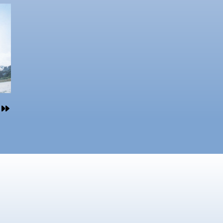
場所
い
やす