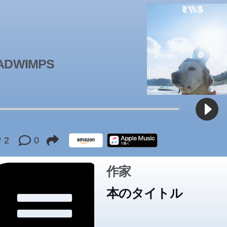
た」とどろぼう扱いまでされ、返さないと殺すと脅される始末。居
なくなったよだかは、あちこちをさまよい、ついには……。 現在の
め問題にも語りかける宮澤賢治の切ない名作を、原文のままに読み
改編しました。
ADWIMPS
2
0
作家
本のタイトル