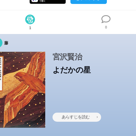
0
1
藤
宮沢賢治
よだかの星
あらすじを読む
にくい鳥だと、みんなからいじめられるよだか。タカからは「名前