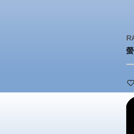
っ
が
じ
く
R
螢