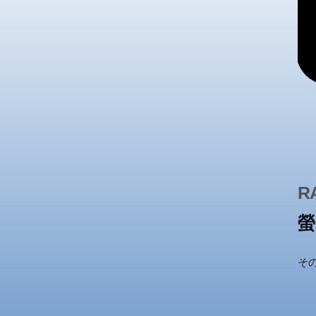
R
螢
そ