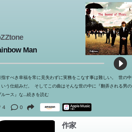
から南へ、そして南から北へ。突然高度な文明を失った代償として
とが超能力を獲得しだした「この世界」で、ひたすら旅を続ける男
。集団転移、壁抜けなどの体験を繰り返し、二度も奴隷の身に落と
がら、生涯をかけて旅をするラゴスの目的は何か?異空間と異時間
スする不思議な物語世界に人間の一生と文明の消長をかっちりと構
oZZtone
爽快な連作長編。
ainbow Man
目指すべき幸福を常に見失わずに実務をこなす事は難しい。 世の中
ういう仕組みだ。 そしてこの曲はそんな世の中に『翻弄される男の
ブルース』な
...続きを読む
4
0
作家