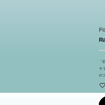
北
び
ス
な
ロ
F
た
R
「
そ
の