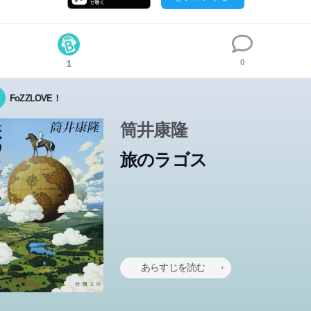
0
1
FoZZLOVE！
筒井康隆
旅のラゴス
あらすじを読む