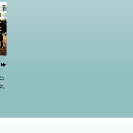
、人
ラゴ
され
がク
築し
は
為