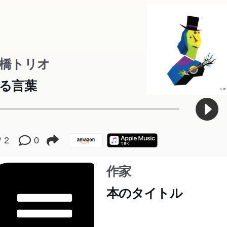
本のあらすじは準備中です。Amazonで読むこともできます。
橋トリオ
る言葉
2
0
作家
本のタイトル