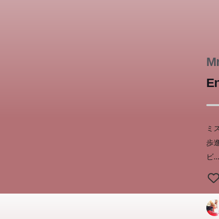
Mr
En
ミス
歩
ビ
.
お
『