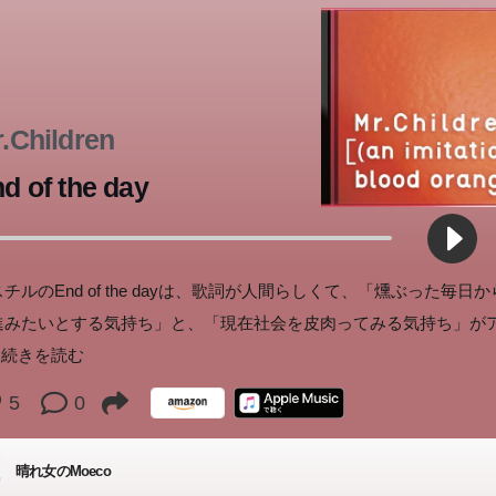
.Children
d of the day
チルのEnd of the dayは、歌詞が人間らしくて、「燻ぶった毎日
進みたいとする気持ち」と、「現在社会を皮肉ってみる気持ち」が
..続きを読む
5
0
じさんになって、「生き辛さ」から解放された―「自分探し」はこ
女子をこじらせて』から5年。対談集『だって、女子だもん!!』から
晴れ女のMoeco