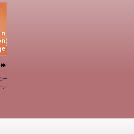
から一
アン
れに
4