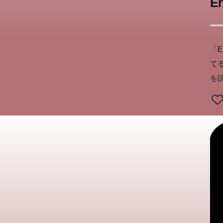
En
「E
て
を