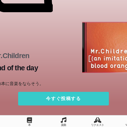
.Children
d of the day
の本に音楽をならそう。
今すぐ投稿する
本
楽曲
リクエスト