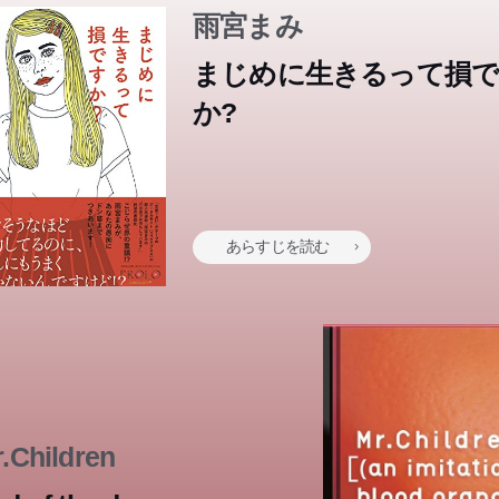
結!
。 『女子をこじらせて』の雨宮ま...
雨宮まみ
まじめに生きるって損
か?
あらすじを読む
.Children