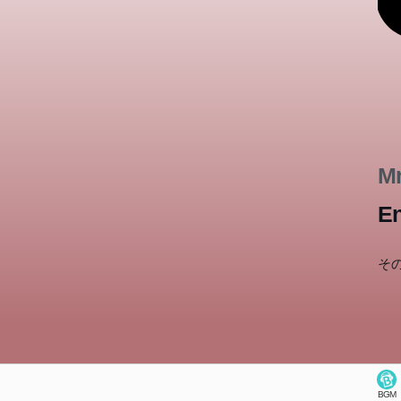
Mr
En
そ
BGM