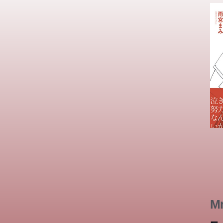
て完
年
Mr