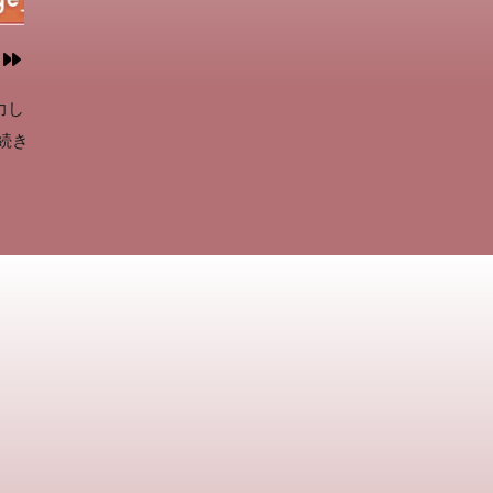
力し
..続き