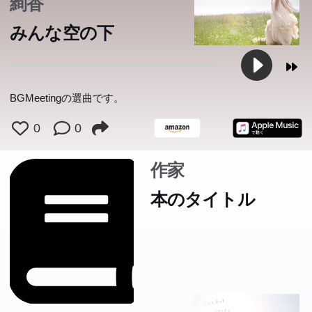
絢香
生きづらさを感じているすべての人に贈る物語。一気読み
みんな空の下
必至の著者最高傑作。
BGMeetingの選曲です。
0
0
作家
本のタイトル