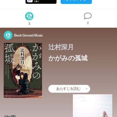
0
1
Book Ground Music
辻村深月
かがみの孤城
あなたを、助けたい。
学校での居場所をなくし、閉じこもっていたこころの目の
前で、ある日突然部屋の鏡が光り始めた。輝く鏡をくぐり
あらすじを読む
抜けた先にあったのは、城のような不思議な建物。そこに
はちょうどこころと似た境遇の7人が集められていた――
なぜこの7人が、なぜこの場所に。すべてが明らかになる
とき、驚きとともに大きな感動に包まれる。