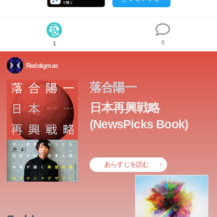
0
1
Redstigmas
落合陽一
日本再興戦略
(NewsPicks Book)
あらすじを読む
今、世界でもっとも注目される日本人科学者が描く希望の
国のグランドデザイン。