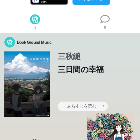
0
1
Book Ground Music
三秋縋
三日間の幸福
どうやら俺の人生には、今後何一つ良いことがないらし
い。寿命の“査定価格”が一年につき一万円ぽっちだったの
は、そのせいだ。未来を悲観して寿命の大半を売り払った
あらすじを読む
俺は、僅かな余生で幸せを掴もうと躍起になるが、何をや
っても裏目に出る。空回りし続ける俺を醒めた目で見つめ
る、「監視員」のミヤギ。彼女の為に生きることこそが一
番の幸せなのだと気付く頃には、俺の寿命は二か月を切っ