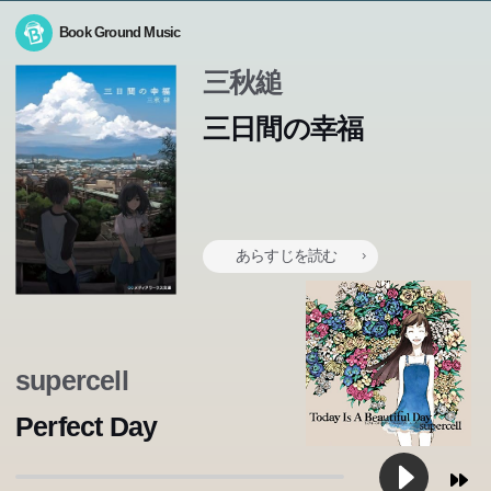
Book Ground Music
三秋縋
どうやら俺の人生には、今後何一つ良いことがないらし
三日間の幸福
い。寿命の“査定価格”が一年につき一万円ぽっちだったの
「ぼくは思うのだ。どんなに成績が良くて、りっぱなこと
は、そのせいだ。未来を悲観して寿命の大半を売り払った
を言えるような人物でも、その人が変な顔で女にもてなか
俺は、僅かな余生で幸せを掴もうと躍起になるが、何をや
ったらずい分と虚しいような気がする」―時田秀美は17
この本のあらすじは準備中です。Amazonで読むこともでき
この本のあらすじは準備中です。Amazonで読むこともでき
この本のあらすじは準備中です。Amazonで読むこともでき
ます。
ます。
ます。
っても裏目に出る。空回りし続ける俺を醒めた目で見つめ
歳、サッカー好きの男子高校生。勉強はからっきしだが、
る、「監視員」のミヤギ。彼女の為に生きることこそが一
めっぽうモテる。発表から四半世紀、若者のバイブルであ
あらすじを読む
番の幸せなのだと気付く頃には、俺の寿命は二か月を切っ
り続ける青春小説の金字塔。
ていた。ウェブで大人気のエピソードがついに文庫化。
supercell
Perfect Day