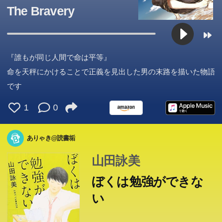
The Bravery
『誰もが同じ人間で命は平等』
命を天秤にかけることで正義を見出した男の末路を描いた物語
です
1
0
ありゃき@読書垢
山田詠美
ぼくは勉強ができな
い