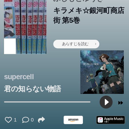
キラメキ☆銀河町商店
街 第5巻
あらすじを読む
supercell
君の知らない物語
1
0