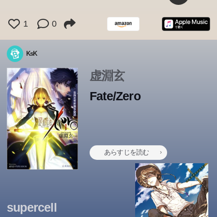
1
0
KsK
虚淵玄
Fate/Zero
あらすじを読む
supercell