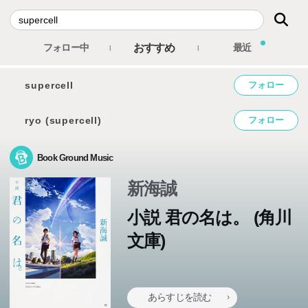
おすすめ
フォロー中
最近
supercell
フォロー
ryo (supercell)
フォロー
Book Ground Music
新海誠
小説 君の名は。 (角川
文庫)
あらすじを読む