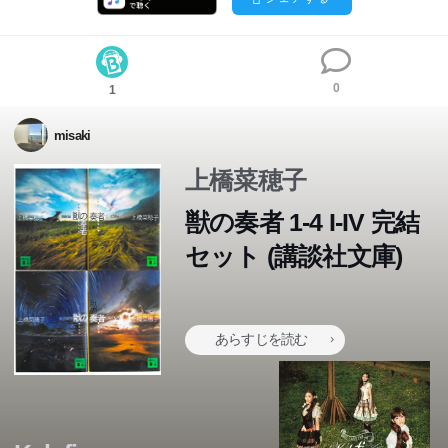
0
1
misaki
上橋菜穂子
獣の奏者 1-4 I-IV 完結
セット (講談社文庫)
あらすじを読む
生まれ育った商店街がなくなる!? 富士塚さくらは地元の
商店街を救うため、AMPの元センターで同級生の旭丘す
ずなに会いに行く。しかし、すずなは孫子を愛する地味っ
子へと変貌していて……!?