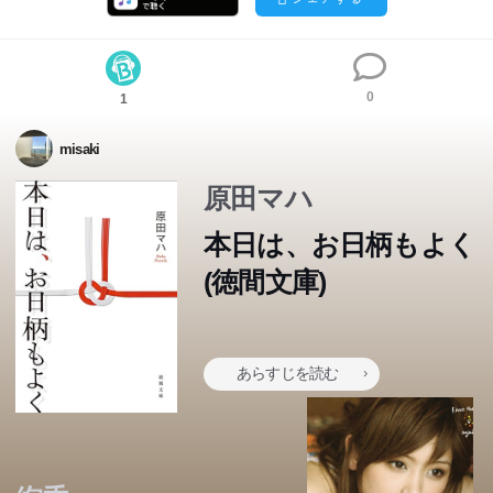
0
1
misaki
原田マハ
本日は、お日柄もよく
(徳間文庫)
二ノ宮こと葉は、製菓会社の総務部に勤める普通のOL。
他人の結婚式に出るたびに、「人並みな幸せが、この先自
分に訪れることがあるのだろうか」と、気が滅入る27歳
あらすじを読む
だ。けれど、今日は気が滅入るどころの話じゃない。なん
と、密かに片思いしていた幼なじみ・今川厚志の結婚披露
宴だった。ところが、そこですばらしいスピーチに出会
い、思わず感動、涙する。伝説のスピーチライター・久遠