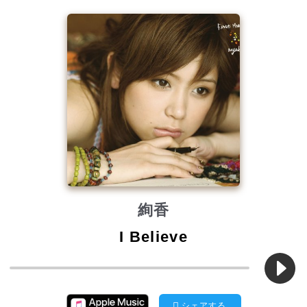
絢香
I Believe
シェアする