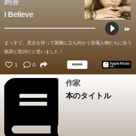
絢香
久美の祝辞だった。衝撃を受けたこと葉は、久美に弟子入
I Believe
りすることになるが...。
まっすぐ、意志を持って困難に立ち向かう登場人物たちに合う
曲調と歌詞だと思いました！
1
0
作家
本のタイトル