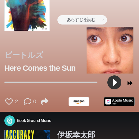
あらすじを読む
ビートルズ
Here Comes the Sun
2
0
Book Ground Music
伊坂幸太郎