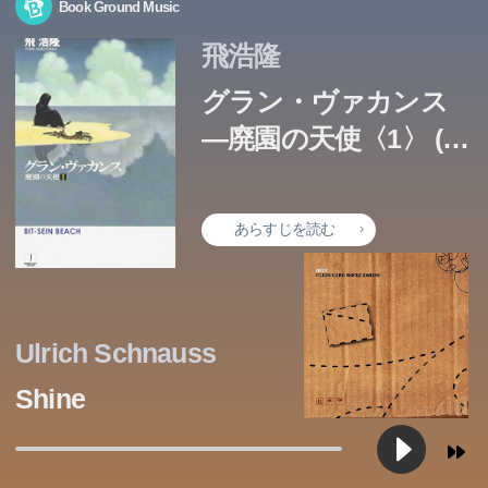
Book Ground Music
飛浩隆
グラン・ヴァカンス
―廃園の天使〈1〉 (ハ
ヤカワ文庫JA)
あらすじを読む
Ulrich Schnauss
Shine