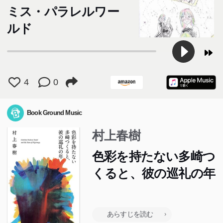
ミス・パラレルワー
ルド
4
0
Book Ground Music
村上春樹
色彩を持たない多崎つ
くると、彼の巡礼の年
あらすじを読む