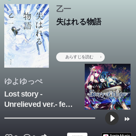
乙一
失はれる物語
あらすじを読む
ゆよゆっぺ
Lost story -
Unrelieved ver.- feat.
初音ミク