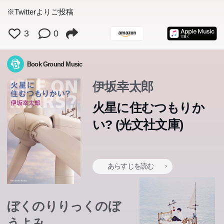
※Twitterよりご投稿
3
0
Book Ground Music
伊坂幸太郎
火星に住むつもりか
い? (光文社文庫)
仮想リゾート“数値海岸”の一区画“夏の区界”。南欧の港町
クラブの後輩の女の子を「黒髪の乙女」とよんで、ひそか
目覚めると、私は闇の中にいた。交通事故により全身不随
ぼくはまだ小学校の四年生だが、もう大人に負けないほど
「安全地区」に指定された仙台を取り締まる「平和警
「安全地区」に指定された仙台を取り締まる「平和警
貧しく孤独な少年ジョバンニが、親友カムパネルラと銀河
狸の名門・下鴨家の矢三郎は、親譲りの無鉄砲で子狸の頃
を模したそこでは、ゲストである人間の訪問が途絶えてか
高校生の時、偶然ピアノ調律師の板鳥と出会って以来、調
に片思いしてる「先輩」。なんとかお近づきになろうと今
のうえ音も視覚も、五感の全てを奪われていたのだ。残っ
いろいろなことを知っている。毎日きちんとノートを取る
多崎つくるは鉄道の駅をつくっている。名古屋での高校時
多崎つくるは鉄道の駅をつくっている。名古屋での高校時
CDショップに入りびたり、苗字が町や市の名前であり、
CDショップに入りびたり、苗字が町や市の名前であり、
あらすじを読む
察」。その管理下、住人の監視と密告によって「危険人
察」。その管理下、住人の監視と密告によって「危険人
鉄道に乗って美しく悲しい夜空の旅をする、永遠の未完成
から顰蹙ばかり買っている。皆が恐れる天狗や人間にもち
殺された妻の仇を討つため非合法組織【令嬢】の社員とし
ら1000年、取り残されたAIたちが永遠に続く夏を過ごし
律に魅せられた外村は、念願の調律師として働き始める。
日も「なるべく彼女の目にとまる」ナカメ作戦として乙女
たのは右腕の皮膚感覚のみ。ピアニストの妻はその腕を鍵
し、たくさん本を読むからだ。ある日、ぼくが住む郊外の
代、四人の男女の親友と完璧な調和を成す関係を結んでい
代、四人の男女の親友と完璧な調和を成す関係を結んでい
受け答えが微妙にずれていて、素手で他人に触ろうとしな
受け答えが微妙にずれていて、素手で他人に触ろうとしな
物」と認められた者は、衆人環視の中で刑に処されてしま
物」と認められた者は、衆人環視の中で刑に処されてしま
の傑作である表題作や、「よだかの星」「オツベルと象」
ょっかいばかり。そんなある日、老いぼれ天狗・赤玉先生
て働く「鈴木」。復讐の機会をうかがっている最中、その
ていた。だが、それは突如として終焉のときを迎える。謎
ひたすら音と向き合い、人と向き合う外村。個性豊かな先
が行きそうな場所をウロウロしてみるけど…行く先々でヘ
盤に見たて、日々の想いを演奏で伝えることを思いつく。
街に、突然ペンギンたちが現れた。このおかしな事件に歯
たが、大学時代のある日突然、四人から絶縁を申し渡され
たが、大学時代のある日突然、四人から絶縁を申し渡され
い―そんな人物が身近に現れたら、死神かもしれません。
い―そんな人物が身近に現れたら、死神かもしれません。
最強の殺し屋は――恐妻家。 殺し屋シリーズ最新作!
最強の殺し屋は――恐妻家。 殺し屋シリーズ最新作!
最強の殺し屋は――恐妻家。 殺し屋シリーズ最新作!
最強の殺し屋は――恐妻家。 殺し屋シリーズ最新作!
最強の殺し屋は――恐妻家。 殺し屋シリーズ最新作!
大ヒット競技かるた漫画最新刊!
う。不条理渦巻く世界で窮地に陥った人々を救うのは、全
う。不条理渦巻く世界で窮地に陥った人々を救うのは、全
「セロ弾きのゴーシュ」など、イーハトーヴォの切なく多
の跡継ぎ“二代目”が英国より帰朝し、狸界は大困惑。人間
ターゲットが何者かに殺され...。ナイフ使いの「蝉」、自
ぼくのりりっくのぼ
の存在“蜘蛛”の大群が、街のすべてを無化しはじめたの
輩たちや双子の姉妹に囲まれながら、調律の森へと深く分
ンテコな人たちがひきおこす事件にまきこまれ、ぜんぜん
それは、永劫の囚人となった私の唯一の救いとなる
科医院のお姉さんの不思議な力が関わっていることを知っ
た。理由も告げられずに。死の淵を一時さ迷い、漂うよう
た。理由も告げられずに。死の淵を一時さ迷い、漂うよう
一週間の調査ののち、対象者の死に可否の判断をくだし、
一週間の調査ののち、対象者の死に可否の判断をくだし、
身黒ずくめの「正義の味方」、ただ一人。ディストピアに
身黒ずくめの「正義の味方」、ただ一人。ディストピアに
彩な世界に、「北守将軍と三人兄弟の医者」「饑餓陣営」
の悪食集団「金曜倶楽部」は、恒例の狸鍋の具を探してい
殺させ屋「鯨」、そして謎の男「押し屋」を巻き込み、復
うよみ
だ。わずかに生き残ったAIたちの、絶望にみちた一夜の攻
け入っていく―。一人の青年が成長する姿を温かく静謐な
前にすすめない！ この恋、いったいどうなるの!? 天然す
が……。表題作のほか、「Calling You」「傷」など傑作短
たぼくは、その謎を研究することにした──。少年が目に
に生きてきたつくるは、新しい年上の恋人・沙羅に促さ
に生きてきたつくるは、新しい年上の恋人・沙羅に促さ
翌八日目に死は実行される。クールでどこか奇妙な死神・
翌八日目に死は実行される。クールでどこか奇妙な死神・