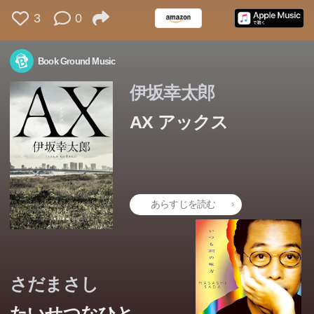
3
0
Book Ground Music
伊坂幸太郎
AX アックス
あらすじを読む
さだまさし
たいせつなひと