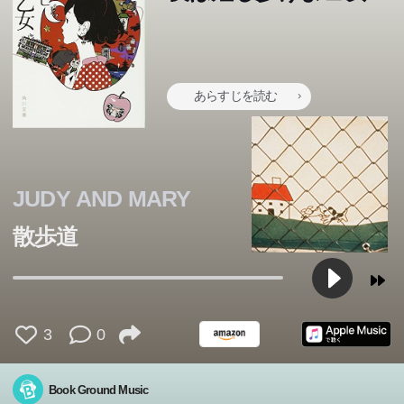
あらすじを読む
JUDY AND MARY
散歩道
3
0
Book Ground Music