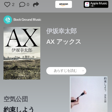
2
0
Book Ground Music
伊坂幸太郎
AX アックス
あらすじを読む
空気公団
約束しよう