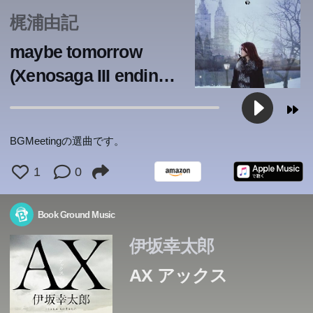
梶浦由記
maybe tomorrow
(Xenosaga III ending
theme)
BGMeetingの選曲です。
1
0
Book Ground Music
伊坂幸太郎
AX アックス