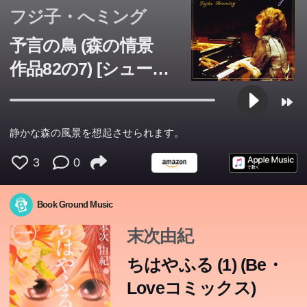
フジ子・へミング
予言の鳥 (森の情景
作品82の7) [シューマ
ン]
静かな森の風景を想起させられます。
3
0
Book Ground Music
末次由紀
ちはやふる (1) (Be・
Loveコミックス)