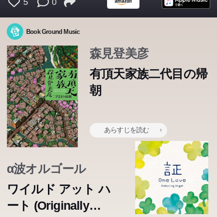
5
0
Book Ground Music
森見登美彦
有頂天家族二代目の帰
朝
あらすじを読む
α波オルゴール
ワイルド アット ハ
ート (Originally