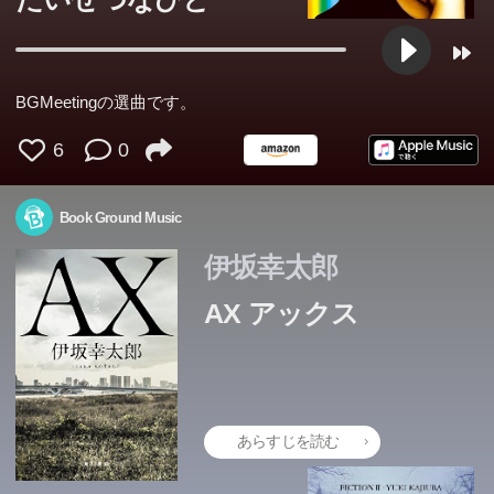
BGMeetingの選曲です。
6
0
Book Ground Music
伊坂幸太郎
AX アックス
あらすじを読む