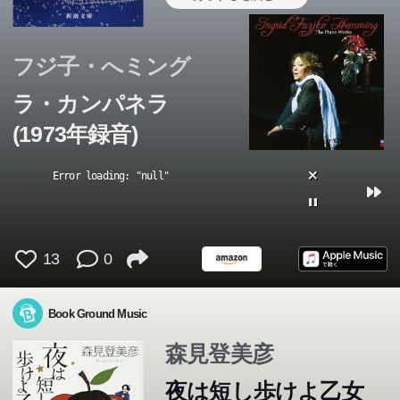
フジ子・へミング
ラ・カンパネラ
(1973年録音)
Error loading: "null"
13
0
Book Ground Music
森見登美彦
夜は短し歩けよ乙女