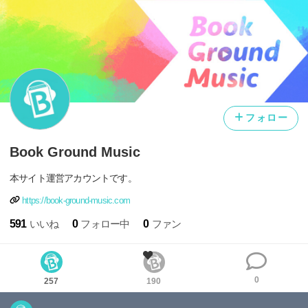
フォロー
Book Ground Music
本サイト運営アカウントです。
https://book-ground-music.com
591
いいね
0
フォロー中
0
ファン
0
257
190