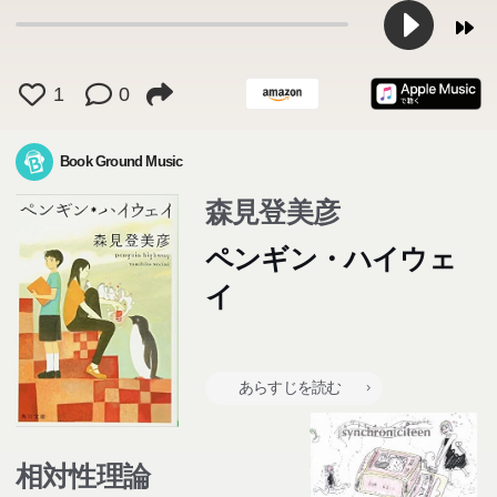
performed by 嵐)
1
0
Book Ground Music
森見登美彦
ペンギン・ハイウェ
イ
あらすじを読む
相対性理論