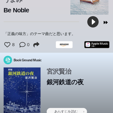
迸るユーモアとアイロニー。伊坂ワールドの醍醐味が余す
迸るユーモアとアイロニー。伊坂ワールドの醍醐味が余す
「ビジテリアン大祭」を加えた14編を収録。賢治童話の
るし、平和な日々はどこへやら...。矢三郎の「阿呆の血」
讐劇は予測不可能な未来へ突き進む――
防戦が幕を開ける―仮想と現実の闘争を描く『廃園の天
筆致で描いた感動作。
ぎる乙女と空まわりしまくりな先輩の予測不能の初恋ファ
篇５作とリリカルな怪作「ボクの賢いパンツくん」、書き
する世界は、毎日無限に広がっていく。第31回日本SF大
れ、あの時何が起きたのか探り始めるのだった。
れ、あの時何が起きたのか探り始めるのだった。
千葉が出会う六つの人生。
千葉が出会う六つの人生。
Be Noble
ところなく詰め込まれたジャンルの枠を超越する傑作!
ところなく詰め込まれたジャンルの枠を超越する傑作!
豊饒な味わいをあますところなく披露する。
が騒ぐ!
使』シリーズ第1作。
ンタジー！【小学上級から ★★★】
下ろし「ウソカノ」の２作を初収録。
賞受賞作。
「正義の味方」のテーマ曲だと思います。
8
0
Book Ground Music
宮沢賢治
銀河鉄道の夜
あらすじを読む