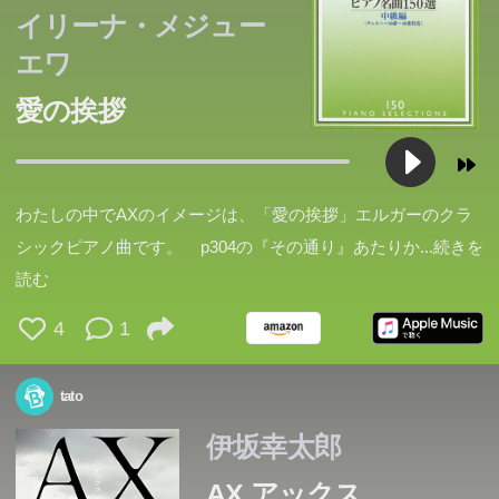
イリーナ・メジュー
エワ
愛の挨拶
わたしの中でAXのイメージは、「愛の挨拶」エルガーのクラ
シックピアノ曲です。 p304の『その通り』あたりか
...続きを
読む
4
1
tato
伊坂幸太郎
AX アックス