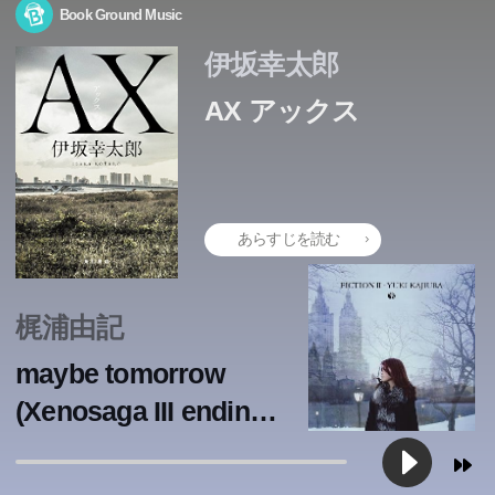
Book Ground Music
伊坂幸太郎
AX アックス
あらすじを読む
梶浦由記
maybe tomorrow
(Xenosaga III ending
theme)