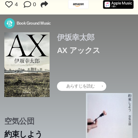
4
0
Book Ground Music
伊坂幸太郎
AX アックス
あらすじを読む
空気公団
約束しよう