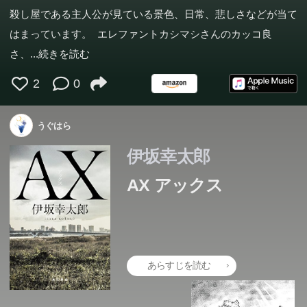
殺し屋である主人公が見ている景色、日常、悲しさなどが当て
はまっています。 エレファントカシマシさんのカッコ良
さ、
...続きを読む
2
0
うぐはら
伊坂幸太郎
AX アックス
あらすじを読む