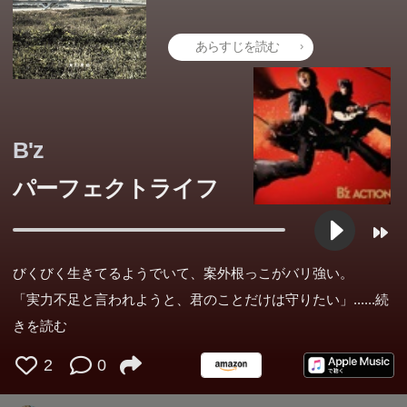
あらすじを読む
B'z
パーフェクトライフ
びくびく生きてるようでいて、案外根っこがバリ強い。
「実力不足と言われようと、君のことだけは守りたい」...
...続
きを読む
2
0