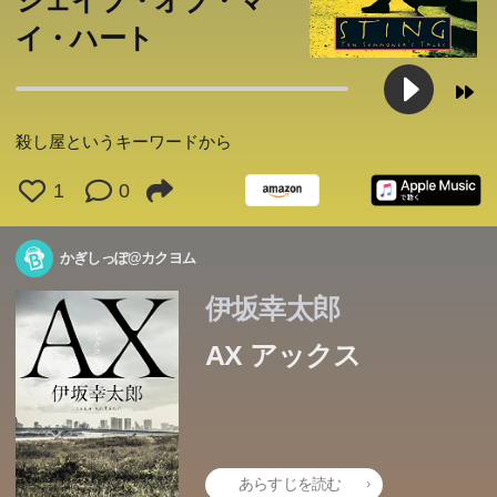
シェイプ・オブ・マ
イ・ハート
殺し屋というキーワードから
1
0
かぎしっぽ@カクヨム
伊坂幸太郎
AX アックス
あらすじを読む