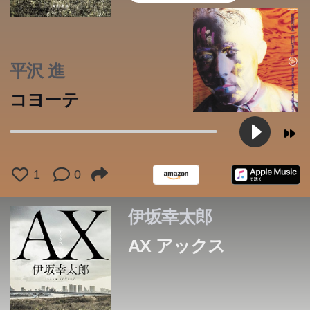
平沢 進
コヨーテ
1
0
伊坂幸太郎
AX アックス