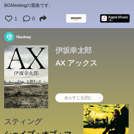
BGMeetingの選曲です。
1
0
Headway
伊坂幸太郎
AX アックス
あらすじを読む
スティング