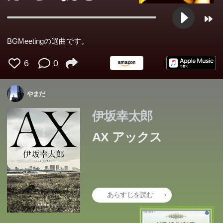
BGMeetingの選曲です。
6
0
やまだ
伊坂幸太郎
AX アックス
あらすじを読む