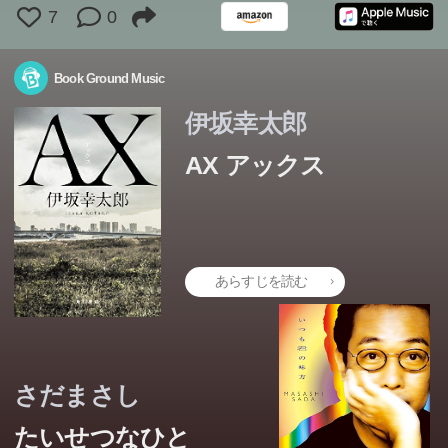
7
0
Book Ground Music
伊坂幸太郎
AX アックス
あらすじを読む
さだまさし
たいせつなひと