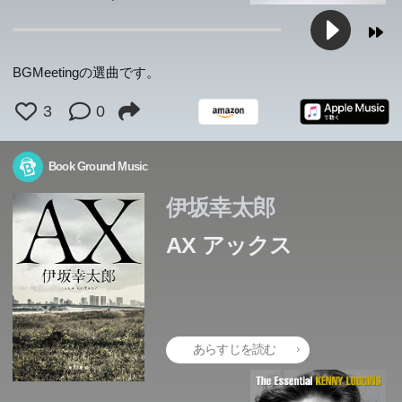
BGMeetingの選曲です。
3
0
Book Ground Music
伊坂幸太郎
AX アックス
あらすじを読む