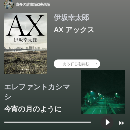
喜多の読書垢&映画垢
伊坂幸太郎
AX アックス
あらすじを読む
エレファントカシマ
シ
今宵の月のように