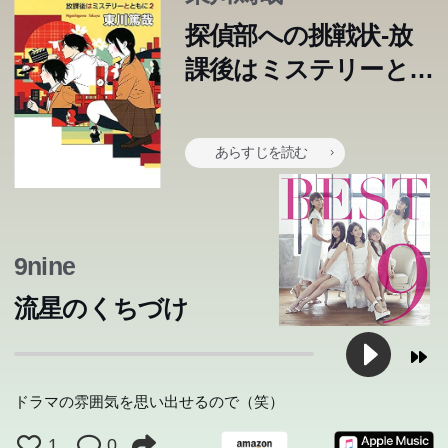
ょんなことから、映画部の映画に出演することになってし
賞。 ほかに「絶対、最強の恋のうた」「あなたがここに
ょんなことから、映画部の映画に出演することになってし
探偵部への挑戦状-放
まった涼。 だがその部室から、40インチのテレビが消失
いて欲しい」など。
まった涼。 だがその部室から、40インチのテレビが消失
課後はミステリーとと
した。 ■霧ヶ峰涼への二度目の挑戦 またも現れた大金う
した。 ■霧ヶ峰涼への二度目の挑戦 またも現れた大金う
もに2
るる。今度仕掛けた架空事件は“空家の刺殺死体”。 雪の
るる。今度仕掛けた架空事件は“空家の刺殺死体”。 雪の
中、第三者の出入りは不可能で、涼に“犯人”の疑いが？ ■
中、第三者の出入りは不可能で、涼に“犯人”の疑いが？ ■
あらすじを読む
霧ヶ峰涼とお礼参りの謎 霧ヶ峰涼、二年最後の三月。学
霧ヶ峰涼とお礼参りの謎 霧ヶ峰涼、二年最後の三月。学
園には三年生による先生への 「お礼参り」という習慣(？)
園には三年生による先生への 「お礼参り」という習慣(？)
があるという。池の畔に立つ体育教師に早速……。
があるという。池の畔に立つ体育教師に早速……。
9nine
流星のくちづけ
ドラマの雰囲気を思い出せるので（笑）
1
0