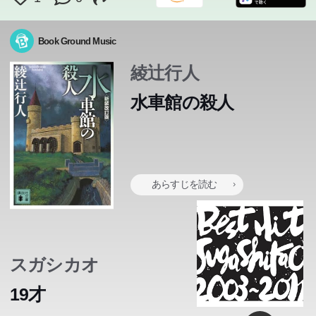
Book Ground Music
綾辻行人
水車館の殺人
あらすじを読む
スガシカオ
19才