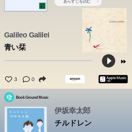
あらすじを読む
Galileo Galilei
青い栞
3
0
Book Ground Music
伊坂幸太郎
チルドレン