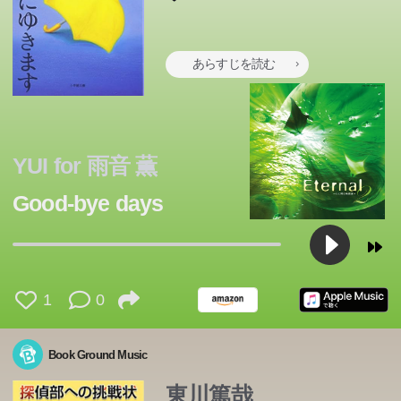
あらすじを読む
■霧ヶ峰涼と渡り廊下の怪人 体育祭を二日後に控えた学
精緻にしてキュート、清冽で伸びやか。野間文芸新人賞作
■霧ヶ峰涼と渡り廊下の怪人 体育祭を二日後に控えた学
ワルに生きるか、飢え死にするか、ニキビ面の若者は考え
感動の大ベストセラー、待望の電子化！ タイトルの意味
園。陸上部の練習終了後、主将の足立が倒れていた場所
家が放つ恋愛長編！ 実家で飼っていた愛犬・ブックが死
園。陸上部の練習終了後、主将の足立が倒れていた場所
た……。
「ライ麦畑でつかまえて」で知られる現代アメリカの黙示
狸の名門・下鴨家の矢三郎は、親譲りの無鉄砲で子狸の頃
を知ったとき、その言葉に込められた強く切ない思いに、
都内の2LDKマンションに暮らは男女四人の若者達。「上
戦争末期の恐るべき出来事――九州の大学付属病院におけ
戦争末期の恐るべき出来事――九州の大学付属病院におけ
星野一彦の最後の願いは何者かに“あのバス”で連れていか
衆人環視の中、首相が爆殺された。そして犯人は俺だと報
最後のレコーディングに臨んだ、売れないロックバンド。
中原の由緒正しき王国パロは、新興モンゴールの侵略の前
は、渡り廊下の中央という奇妙な場所だった。 ■霧ヶ峰涼
にそうだ、という連絡を受けた僕は、彼女から「バイクで
は、渡り廊下の中央という奇妙な場所だった。 ■霧ヶ峰涼
「俺たちは奇跡を起こすんだ」独自の正義感を持ち、いつ
「俺たちは奇跡を起こすんだ」独自の正義感を持ち、いつ
「俺たちは奇跡を起こすんだ」独自の正義感を持ち、いつ
録的な作家サリンジャーがみずから選んだ9編の物語。お
YUI for 雨音 薫
から顰蹙ばかり買っている。皆が恐れる天狗や人間にもち
殺された妻の仇を討つため非合法組織【令嬢】の社員とし
きっと涙すると思います。「おはよう」とか「おやすみ」
山あいの地の鬱蒼とした森に囲まれてたたずむ、石造りの
辺だけの付き合い?私にはそれくらいが丁度いい」。それ
る米軍捕虜の生体解剖事件を小説化し、著者の念頭から絶
る米軍捕虜の生体解剖事件を小説化し、著者の念頭から絶
れる前に、五人の恋人たちに別れを告げること。そんな彼
道されている。なぜだ?何が起こっているんだ?俺はやっ
「いい曲なんだよ。届けよ、誰かに」テープに記録された
に一夜にして滅び去った。王家の血をひくリンダとレムス
と瓢箪池の怪事件 秋の学園祭。探偵部一同はお好み焼き
帰ってあげなよ」といわれる。4年近く乗っていなかった
と瓢箪池の怪事件 秋の学園祭。探偵部一同はお好み焼き
も周囲を自分のペースに引き込むが、なぜか憎めない男、
も周囲を自分のペースに引き込むが、なぜか憎めない男、
も周囲を自分のペースに引き込むが、なぜか憎めない男、
京の都が、天災や飢饉でさびれすさんでいた頃の話。荒れ
もな登場人物たちは、日常生活の規格的な営みに虐げられ
Good-bye days
ょっかいばかり。そんなある日、老いぼれ天狗・赤玉先生
て働く「鈴木」。復讐の機会をうかがっている最中、その
とか「行ってらっしゃい」とか、そんなささやかな日常に
館。その横腹には三連の水車が、時を支配するかのごとく
ぞれが不安や焦燥感を抱えながらも、“本当の自分”を装う
えて離れることのない問い「日本人とはいかなる人間か」
えて離れることのない問い「日本人とはいかなる人間か」
の見張り役は「常識」「愛想」「悩み」「色気」「上品」
ていない―。首相暗殺の濡れ衣をきせられ、巨大な陰謀に
言葉は、未来に届いて世界を救う。時空をまたいでリンク
の双子の姉弟は、ある力によって妖魔の跳梁する辺境の森
屋を出店。 その夕刻、モテ男の生徒が謎の女性に襲わ
バイク。彼女と一緒にキャブレターを分解し、そこで、僕
屋を出店。 その夕刻、モテ男の生徒が謎の女性に襲わ
陣内。彼を中心にして起こる不思議な事件の数々―。何気
陣内。彼を中心にして起こる不思議な事件の数々―。何気
陣内。彼を中心にして起こる不思議な事件の数々―。何気
はてた羅生門に運びこまれた死人の髪の毛を、一本一本と
た者、常軌をはずれた者、狂気の者、幼くして心を硬ばら
発表から半世紀、いまなお世界中の若者たちの心をとらえ
の跡継ぎ“二代目”が英国より帰朝し、狸界は大困惑。人間
ターゲットが何者かに殺され...。ナイフ使いの「蝉」、自
こそ幸福はある。「愛してる」と言える人がいるだけで人
回り続けている。女が墜落死し、男が殺害され、一枚の絵
ことで優しく怠惰に続く共同生活。そこに男娼をするサト
を追究する。解剖に参加した者は単なる異常者だったの
を追究する。解剖に参加した者は単なる異常者だったの
―これらの単語を黒く塗り潰したマイ辞書を持つ粗暴な大
包囲された青年・青柳雅春。暴力も辞さぬ追手集団から
した出来事が、胸のすくエンディングへと一閃に向かう瞠
に逃れた。だが追手の厳しい追及は、たちまち3人を窮地
れ、瓢箪池に転落してしまった。 ■霧ヶ峰涼への挑戦 ミ
は彼女に「結婚しよう」と告げた。彼女は、1年間（結婚
れ、瓢箪池に転落してしまった。 ■霧ヶ峰涼への挑戦 ミ
ない日常に起こった五つの物語が、一つになったとき、予
ない日常に起こった五つの物語が、一つになったとき、予
ない日常に起こった五つの物語が、一つになったとき、予
ひきぬいている老婆を目撃した男が、生きのびる道を見つ
せ消耗しつつある者、防備なき無邪気な者たちだ。しかし
つづける名作の名訳。永遠の青春小説。
の悪食集団「金曜倶楽部」は、恒例の狸鍋の具を探してい
殺させ屋「鯨」、そして謎の男「押し屋」を巻き込み、復
はこんなにも幸福になれる。そういうシンプルな真実をフ
と一人の男が消えた翌年、またしても惨劇は、起こっ
ルが加わり、徐々に小さな波紋が広がり始め...。発売直後
か？ いかなる精神的倫理的な真空がこのような残虐行為
か？ いかなる精神的倫理的な真空がこのような残虐行為
女、繭美。なんとも不思議な数週間を描く、おかしみに彩
の、孤独な必死の逃走。行く手に見え隠れする謎の人物
目の表題作ほか、伊坂ワールドの人気者・黒澤が大活躍の
に追い込む。そのとき忽然とあらわれた豹頭人身の怪人・
ス鯉高祭を見に行こうとする涼の前に、大金うるるが現れ
の）練習をしよう、といってくれた。愛犬も一命を取り留
ス鯉高祭を見に行こうとする涼の前に、大金うるるが現れ
想もしない奇跡が降り注ぐ。ちょっとファニーで、心温ま
想もしない奇跡が降り注ぐ。ちょっとファニーで、心温ま
想もしない奇跡が降り注ぐ。ちょっとファニーで、心温ま
ける『羅生門』。あごの下までぶらさがる、見苦しいほど
作者の目は、彼らを仮借なく、愛情をこめ、ユーモラスに
るし、平和な日々はどこへやら...。矢三郎の「阿呆の血」
讐劇は予測不可能な未来へ突き進む――
ァンタジックな物語に仕立て、単行本刊行時には「感涙度
た...。
から各紙誌の絶賛を浴びた、第15回山本周五郎賞受賞
に駆りたてたのか？ 神なき日本人の“罪の意識”の不在の無
に駆りたてたのか？ 神なき日本人の“罪の意識”の不在の無
られた「グッド・バイ」ストーリー。特別収録:伊坂幸太
達。運命の鍵を握る古い記憶の断片とビートルズのメロデ
「サクリファイス」「ポテチ」など、変幻自在の筆致で繰
グインが二人を救い出すのだった! 壮大な構想のもとに繰
る。 名前からして霧ヶ峰涼のライバル美少女は、架空密
めた。愛犬の回復→バイク修理→プロポーズ。幸せの連続
る。 名前からして霧ヶ峰涼のライバル美少女は、架空密
る連作短編の傑作。
る連作短編の傑作。
る連作短編の傑作。
立派な鼻をもつ僧侶が、何とか短くしようと悪戦苦闘する
分折してやまない。若者の内面を赤裸々に描いた珠玉の選
1
0
が騒ぐ!
100％」と評された傑作恋愛小説です。未読の方はぜひこ
作。
気味さを描く新潮社文学賞受賞の問題作。
気味さを描く新潮社文学賞受賞の問題作。
郎ロングインタビュー。
ィ。スリル炸裂超弩級エンタテインメント巨編。
り出される中篇四連打。爽快感溢れる作品集。
り広げられる絢爛たるドラマの開幕!
室事件の挑戦状を探偵部にたたきつけた。 ■霧ヶ峰涼と十
線はこのままどこまでも続くんだ、と思っていた――）
室事件の挑戦状を探偵部にたたきつけた。 ■霧ヶ峰涼と十
『鼻』。ほかに、怖い怖い『芋粥』など、ブラック・ユー
集。
の機会に読んでみてください。
二月のUFO 冬期補習の帰り、クール・ビューティー、池
1969年岐阜県生まれ。 2002年、「リレキショ」で「文藝
二月のUFO 冬期補習の帰り、クール・ビューティー、池
モアあふれる作品6編を収録。
Book Ground Music
上先生と会った涼は、二人で恋ヶ窪教会の前を通ったが、
賞」を受賞しデビュー。 「夏休み」が芥川賞候補に。
上先生と会った涼は、二人で恋ヶ窪教会の前を通ったが、
その庭で神父さんが……。 ■霧ヶ峰涼と映画部の密室 ひ
「ぐるぐるまわるすべり台」で 「野間文芸新人賞」を受
その庭で神父さんが……。 ■霧ヶ峰涼と映画部の密室 ひ
東川篤哉