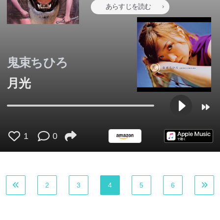
あらすじを読む
鬼束ちひろ
月光
1
0
2
3
4
5
6