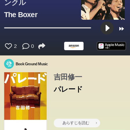
ンクル
The Boxer
2
0
Book Ground Music
吉田修一
パレード
あらすじを読む