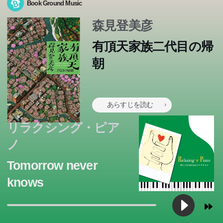
Book Ground Music
森見登美彦
有頂天家族二代目の帰
朝
あらすじを読む
リラクシング・ピア
ノ
Tomorrow never
knows