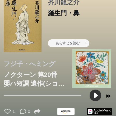
芥川龍之介
羅生門・鼻
あらすじを読む
フジ子・へミング
ノクターン 第20番
嬰ハ短調 遺作(ショパ
ン)
1
0