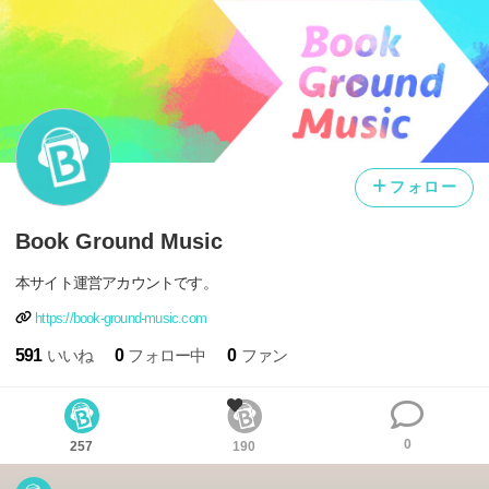
フォロー
Book Ground Music
本サイト運営アカウントです。
https://book-ground-music.com
591
いいね
0
フォロー中
0
ファン
0
257
190