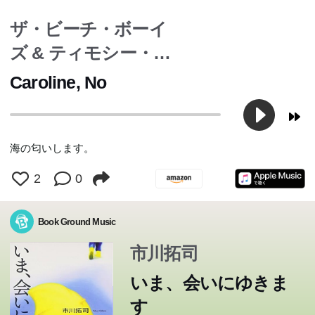
ザ・ビーチ・ボーイ
ズ & ティモシー・B.
シュミット
Caroline, No
海の匂いします。
2
0
Book Ground Music
市川拓司
いま、会いにゆきま
す