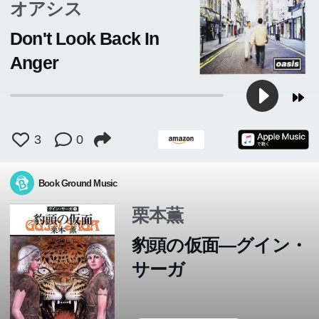
オアシス
Don't Look Back In
Anger
3
0
Book Ground Music
栗本薫
豹頭の仮面―グイン・
サーガ