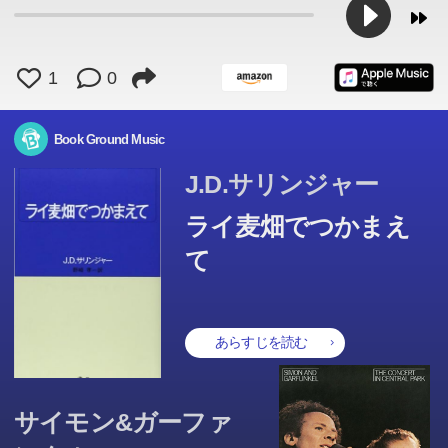
1
0
Book Ground Music
J.D.サリンジャー
ライ麦畑でつかまえ
て
あらすじを読む
サイモン&ガーファ