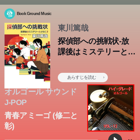
Book Ground Music
東川篤哉
探偵部への挑戦状-放
課後はミステリーとと
もに2
あらすじを読む
オルゴール サウンド
J-POP
青春アミーゴ (修二と
彰)