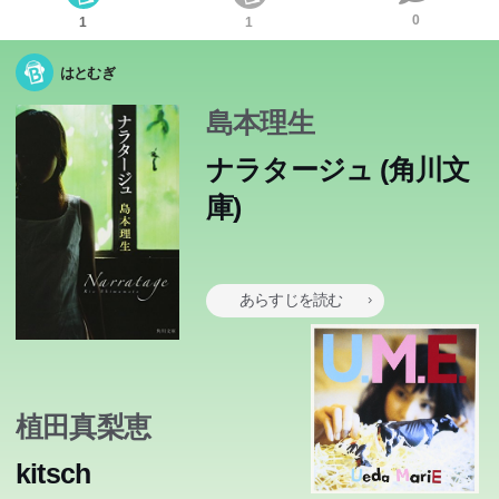
お願いだから私を壊して、帰れないところまで連れていっ
0
1
1
て見捨てて、あなたにはそうする義務がある―大学二年の
はとむぎ
春、母校の演劇部顧問で、思いを寄せていた葉山先生から
電話がかかってきた。泉はときめきと同時に、卒業前のあ
島本理生
る出来事を思い出す。後輩たちの舞台に客演を頼まれた彼
ナラタージュ (角川文
女は、先生への思いを再認識する。そして彼の中にも、消
庫)
せない炎がまぎれもなくあることを知った泉は―。早熟の
天才少女小説家、若き日の絶唱ともいえる恋愛文学。
あらすじを読む
植田真梨恵
kitsch